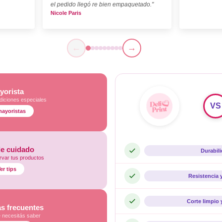
el pedido llegó re bien empaquetado."
Nicole Paris
←
→
yorista
diciones especiales
VS
mayoristas
de cuidado
Durabil
var tus productos
er tips
Resistencia 
Corte limpio 
s frecuentes
e necesitás saber