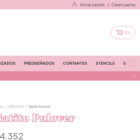
Iniciar sesión
|
Crear cuenta
(
0
)
IZADOS
PREDISEÑADOS
CORTANTES
STENCILS
STAMPS
io
/
CERAMICA
/
Gatito Pulover
atito Pulover
4.352