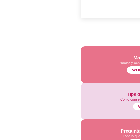
Ma
Precios y con
Ver 
Tips 
Cómo conser
V
Pregunta
Todo lo qu