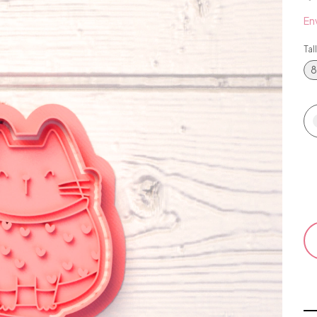
Env
Tal
8