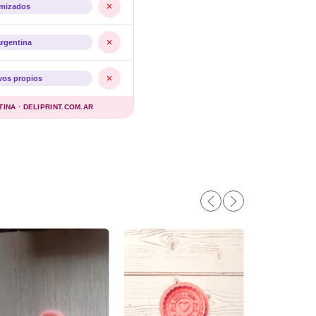
imizados
argentina
vos propios
NA · DELIPRINT.COM.AR