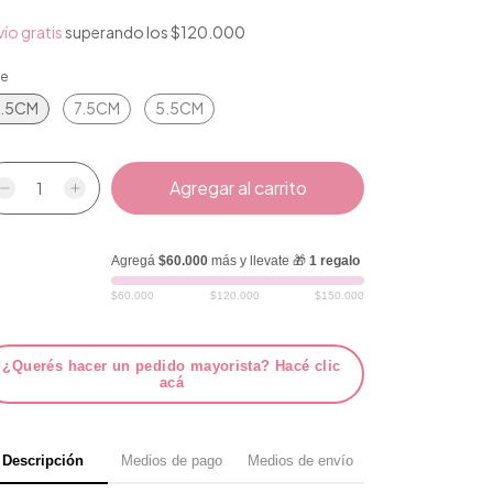
ío gratis
superando los
$120.000
le
.5CM
7.5CM
5.5CM
Agregá
$60.000
más y llevate 🎁
1 regalo
$60.000
$120.000
$150.000
¿Querés hacer un pedido mayorista? Hacé clic
acá
Descripción
Medios de pago
Medios de envío