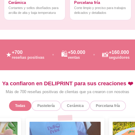
Cerámica
Porcelana fría
Cortantes y sellos diseñados para
Corte limpio y preciso para trabajos
arcilla de alta y baja temperatura
delicados y detallados
+700
+50.000
+160.000
🛍️
★
📸
reseñas positivas
ventas
seguidores
Ya confiaron en DELIPRINT para sus creaciones ❤️
Más de 700 reseñas positivas de clientas que ya crearon con nosotras
Todas
Pastelería
Cerámica
Porcelana fría