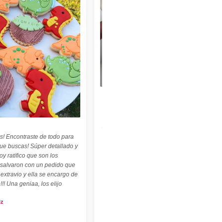
★★★★★
"Felices con nuestro sello personalizado !
Perfecto para cerámica ! ♡ ☆ Las
palabritas y abecedario también son
geniales ! ☆"
s! Encontraste de todo para
Carolina Kuttel
que buscas! Súper detallado y
oy ratifico que son los
 salvaron con un pedido que
 extravio y ella se encargo de
!!! Una geniaa, los elijo
iz