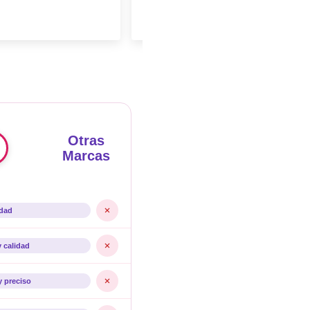
Otras
Marcas
idad
y calidad
y preciso