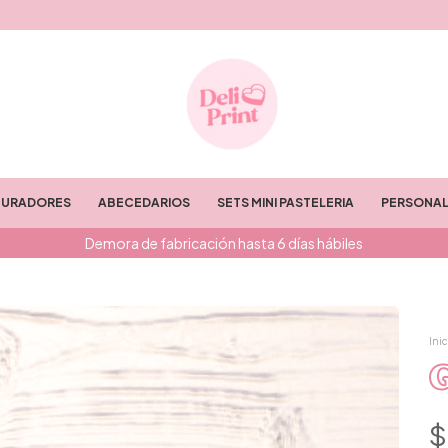
TURADORES
ABECEDARIOS
SETS MINI PASTELERIA
PERSONAL
Demora de fabricación hasta 6 días hábiles
Inic
G
$