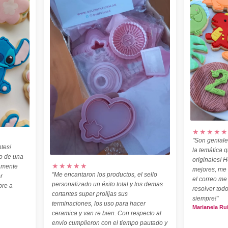
★★★★★
"Son geniale
tes!
la temática 
o de una
originales! H
★★★★★
amente
mejores, me
"Me encantaron los productos, el sello
r
el correo me
personalizado un éxito total y los demas
pre a
resolver todo
cortantes super prolijas sus
siempre!"
terminaciones, los uso para hacer
Marianela Ru
ceramica y van re bien. Con respecto al
envio cumplieron con el tiempo pautado y