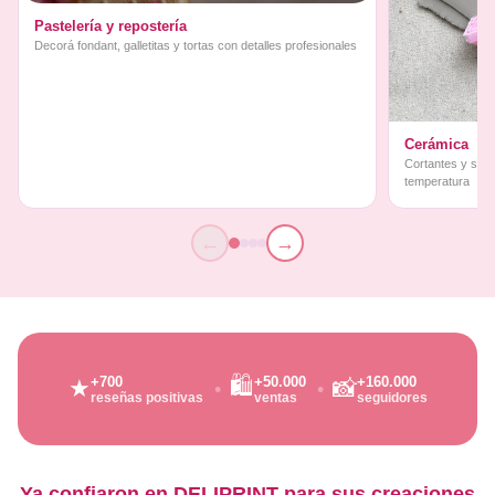
Pastelería y repostería
Decorá fondant, galletitas y tortas con detalles profesionales
Cerámica
Cortantes y sello
temperatura
←
→
🛍️
+700
+50.000
+160.000
★
📸
reseñas positivas
ventas
seguidores
Ya confiaron en DELIPRINT para sus creaciones