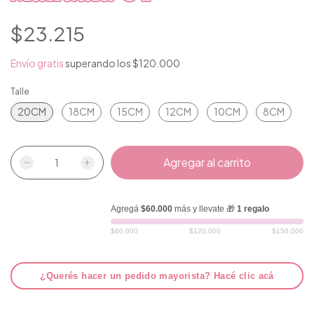
$23.215
Envío gratis
superando los
$120.000
Talle
20CM
18CM
15CM
12CM
10CM
8CM
Agregá
$60.000
más y llevate 🎁
1 regalo
$60.000
$120.000
$150.000
¿Querés hacer un pedido mayorista? Hacé clic acá