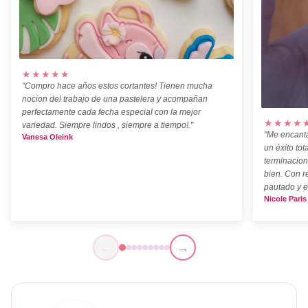
★★★★★
"Compro hace años estos cortantes! Tienen mucha
nocion del trabajo de una pastelera y acompañan
perfectamente cada fecha especial con la mejor
★★★★
variedad. Siempre lindos , siempre a tiempo!."
"Me encanta
Vanesa Oleink
un éxito tot
terminacion
bien. Con r
pautado y e
Nicole Paris
←
→