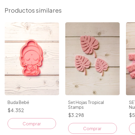
Productos similares
Buda Bebé
Set Hojas Tropical
SE
Stamps
Nu
$4.352
Im
$3.298
$5
Comprar