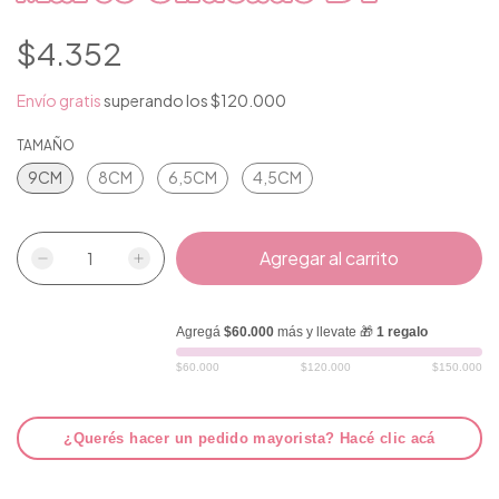
$4.352
Envío gratis
superando los
$120.000
TAMAÑO
9CM
8CM
6,5CM
4,5CM
Agregá
$60.000
más y llevate 🎁
1 regalo
$60.000
$120.000
$150.000
¿Querés hacer un pedido mayorista? Hacé clic acá