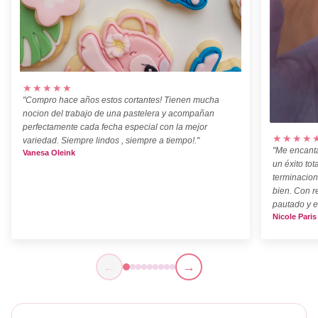
★★★★★
"Compro hace años estos cortantes! Tienen mucha
nocion del trabajo de una pastelera y acompañan
perfectamente cada fecha especial con la mejor
★★★★
variedad. Siempre lindos , siempre a tiempo!."
"Me encanta
Vanesa Oleink
un éxito tot
terminacion
bien. Con r
pautado y e
Nicole Paris
←
→