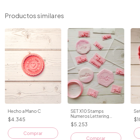
Productos similares
Hecho a Mano C
SET X10 Stamps
Se
Numeros Lettering
$4.345
$1
Cursiva L 1,2 A 2CM
$5.253
Comprar