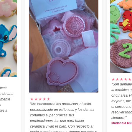
★★★★★
"Son geniale
tes!
la temática 
o de una
originales! H
★★★★★
amente
mejores, me
"Me encantaron los productos, el sello
r
el correo me
personalizado un éxito total y los demas
pre a
resolver todo
cortantes super prolijas sus
siempre!"
terminaciones, los uso para hacer
Marianela Ru
ceramica y van re bien. Con respecto al
envio cumplieron con el tiempo pautado y