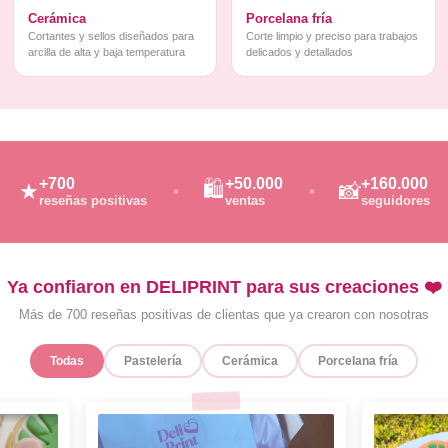
Cerámica
Porcelana fría
Cortantes y sellos diseñados para
Corte limpio y preciso para trabajos
arcilla de alta y baja temperatura
delicados y detallados
+700
+50.000
+160.000
🛍️
★
📸
reseñas positivas
ventas
seguidores
Ya confiaron en DELIPRINT para sus creaciones ❤️
Más de 700 reseñas positivas de clientas que ya crearon con nosotras
Todas
Pastelería
Cerámica
Porcelana fría