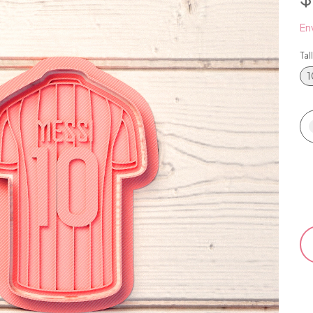
Env
Tal
1