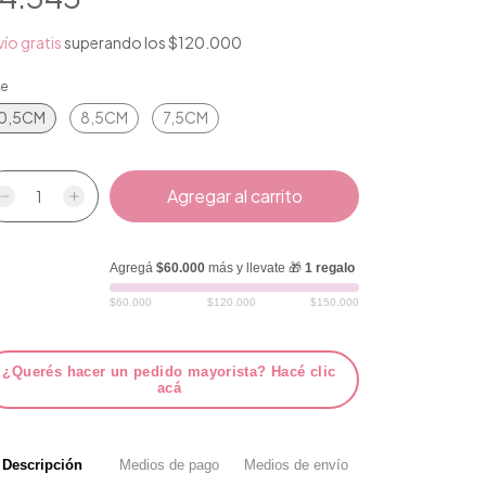
ío gratis
superando los
$120.000
le
0,5CM
8,5CM
7,5CM
Agregá
$60.000
más y llevate 🎁
1 regalo
$60.000
$120.000
$150.000
¿Querés hacer un pedido mayorista? Hacé clic
acá
Descripción
Medios de pago
Medios de envío