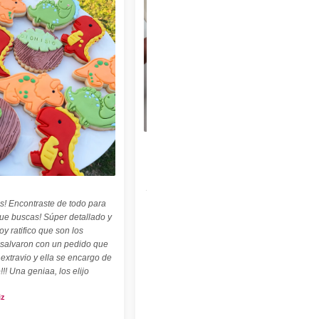
★★★★★
"Felices con nuestro sello personalizado !
Perfecto para cerámica ! ♡ ☆ Las
palabritas y abecedario también son
geniales ! ☆"
s! Encontraste de todo para
Carolina Kuttel
que buscas! Súper detallado y
oy ratifico que son los
 salvaron con un pedido que
 extravio y ella se encargo de
!!! Una geniaa, los elijo
iz