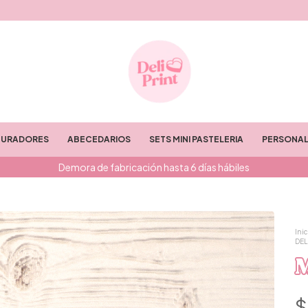
TURADORES
ABECEDARIOS
SETS MINI PASTELERIA
PERSONAL
Demora de fabricación hasta 6 días hábiles
Inic
DEL
M
$