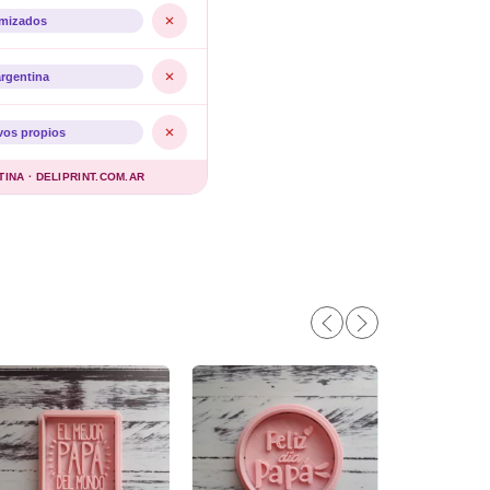
imizados
argentina
vos propios
NA · DELIPRINT.COM.AR