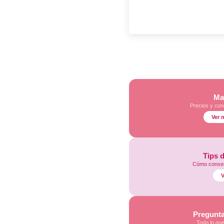
Ma
Precios y con
Ver 
Tips 
Cómo conser
V
Pregunta
Todo lo qu