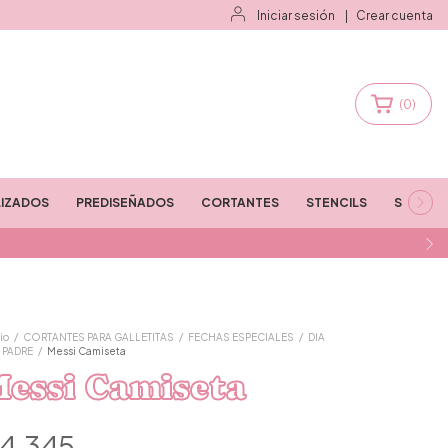
Iniciar sesión
|
Crear cuenta
(
0
)
IZADOS
PREDISEÑADOS
CORTANTES
STENCILS
STAMPS
io
/
CORTANTES PARA GALLETITAS
/
FECHAS ESPECIALES
/
DIA
 PADRE
/
Messi Camiseta
essi Camiseta
4.345