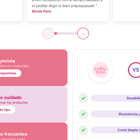
el pedido llegó re bien empaquetado."
Nicole Paris
←
→
yorista
diciones especiales
VS
mayoristas
de cuidado
Durabil
var tus productos
er tips
Resistencia 
Corte limpio 
s frecuentes
e necesitás saber