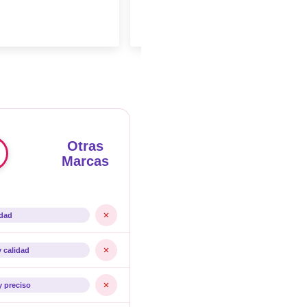
Otras
Marcas
idad
y calidad
y preciso