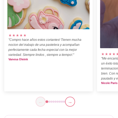
★★★★★
"Compro hace años estos cortantes! Tienen mucha
nocion del trabajo de una pastelera y acompañan
perfectamente cada fecha especial con la mejor
★★★★
variedad. Siempre lindos , siempre a tiempo!."
"Me encanta
Vanesa Oleink
un éxito tot
terminacion
bien. Con r
pautado y e
Nicole Paris
←
→