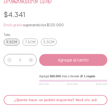
Pesebre D3
$4.341
Envío gratis
superando los
$120.000
Talle
9,5CM
7,5CM
5,5CM
Agregá
$60.000
más y llevate 🎁
1 regalo
$60.000
$120.000
$150.000
¿Querés hacer un pedido mayorista? Hacé clic acá