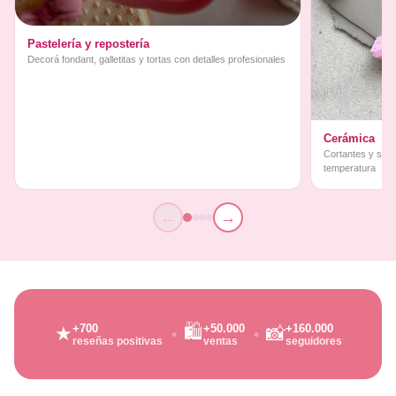
Pastelería y repostería
Decorá fondant, galletitas y tortas con detalles profesionales
Cerámica
Cortantes y sello
temperatura
←
→
🛍️
+700
+50.000
+160.000
★
📸
reseñas positivas
ventas
seguidores