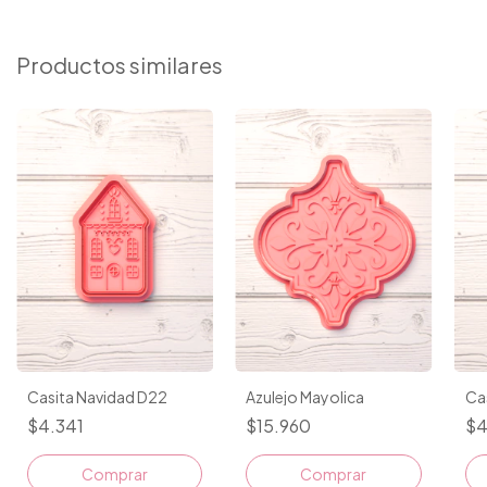
Productos similares
Casita Navidad D22
Azulejo Mayolica
Ca
$4.341
$15.960
$4
Comprar
Comprar