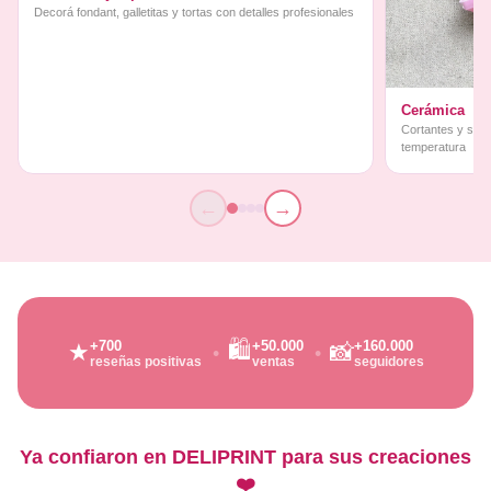
Decorá fondant, galletitas y tortas con detalles profesionales
Cerámica
Cortantes y sello
temperatura
←
→
🛍️
+700
+50.000
+160.000
★
📸
reseñas positivas
ventas
seguidores
Ya confiaron en DELIPRINT para sus creaciones
❤️