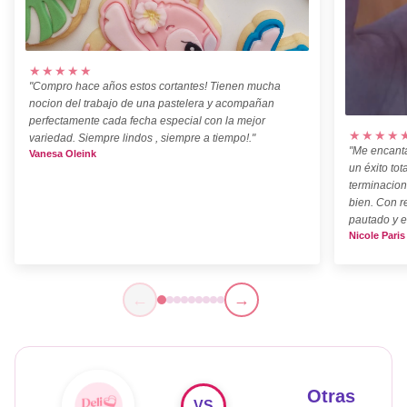
★★★★★
"Compro hace años estos cortantes! Tienen mucha
nocion del trabajo de una pastelera y acompañan
perfectamente cada fecha especial con la mejor
★★★★
variedad. Siempre lindos , siempre a tiempo!."
"Me encanta
Vanesa Oleink
un éxito tot
terminacion
bien. Con r
pautado y e
Nicole Paris
←
→
Otras
VS