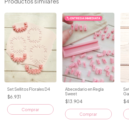
Productos similares
🏷️ ENTREGA INMEDIATA
Set
Set Sellitos Florales D4
Abecedario en Regla
Ga
Sweet
$6.931
$4
$13.904