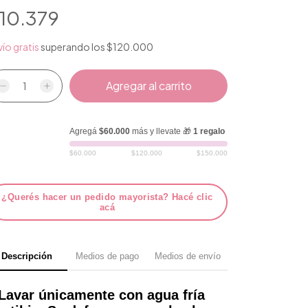
10.379
ío gratis
superando los
$120.000
Agregá
$60.000
más y llevate 🎁
1 regalo
$60.000
$120.000
$150.000
¿Querés hacer un pedido mayorista? Hacé clic
acá
Descripción
Medios de pago
Medios de envío
Lavar únicamente con agua fría