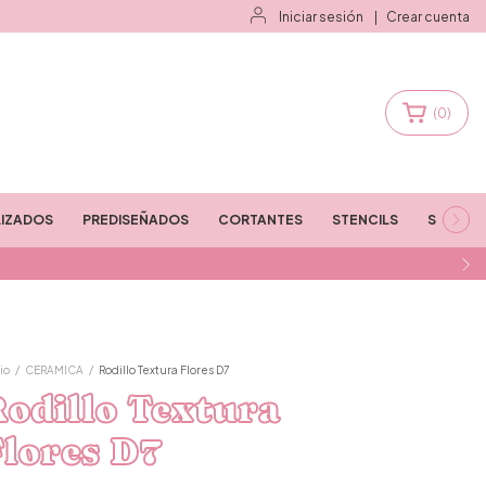
Iniciar sesión
|
Crear cuenta
(
0
)
IZADOS
PREDISEÑADOS
CORTANTES
STENCILS
STAMPS
io
/
CERAMICA
/
Rodillo Textura Flores D7
odillo Textura
lores D7