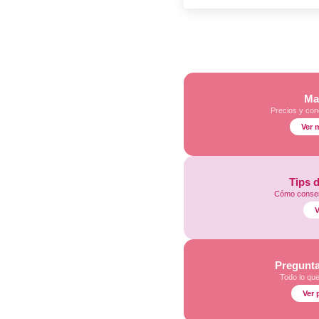
Ma
Precios y con
Ver 
Tips 
Cómo conser
V
Pregunta
Todo lo qu
Ver 