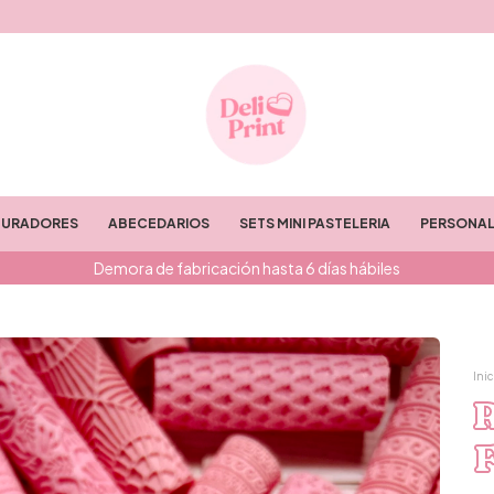
TURADORES
ABECEDARIOS
SETS MINI PASTELERIA
PERSONAL
Demora de fabricación hasta 6 días hábiles
Inic
R
F