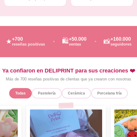
+700
+50.000
+160.000
🛍️
★
📸
reseñas positivas
ventas
seguidores
Ya confiaron en DELIPRINT para sus creaciones ❤️
Más de 700 reseñas positivas de clientas que ya crearon con nosotras
Todas
Pastelería
Cerámica
Porcelana fría