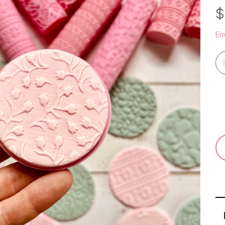
$
Env