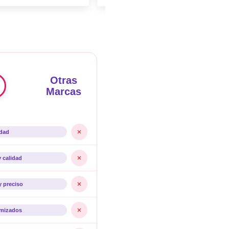
Otras
Marcas
idad
y calidad
y preciso
imizados