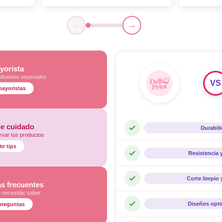
←
→
yorista
diciones especiales
VS
mayoristas
de cuidado
Durabil
var tus productos
er tips
Resistencia 
Corte limpio 
s frecuentes
e necesitás saber
Diseños opt
preguntas