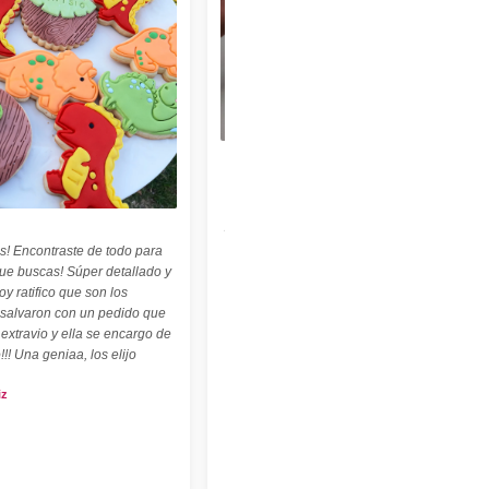
★★★★★
"Felices con nuestro sello personalizado !
Perfecto para cerámica ! ♡ ☆ Las
palabritas y abecedario también son
geniales ! ☆"
s! Encontraste de todo para
Carolina Kuttel
que buscas! Súper detallado y
oy ratifico que son los
 salvaron con un pedido que
 extravio y ella se encargo de
!!! Una geniaa, los elijo
iz