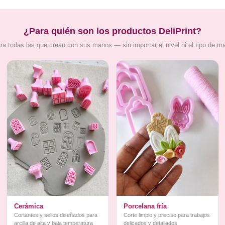
¿Para quién son los productos DeliPrint?
ra todas las que crean con sus manos — sin importar el nivel ni el tipo de m
Cerámica
Porcelana fría
Cortantes y sellos diseñados para
Corte limpio y preciso para trabajos
arcilla de alta y baja temperatura
delicados y detallados