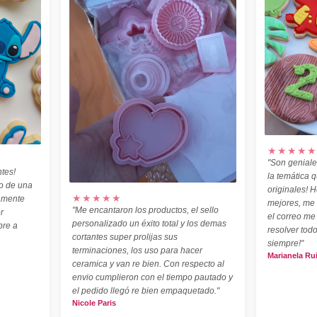
★★★★★
"Son geniale
tes!
la temática 
o de una
originales! H
★★★★★
amente
mejores, me
"Me encantaron los productos, el sello
r
el correo me
personalizado un éxito total y los demas
pre a
resolver todo
cortantes super prolijas sus
siempre!"
terminaciones, los uso para hacer
Marianela Ru
ceramica y van re bien. Con respecto al
envio cumplieron con el tiempo pautado y
el pedido llegó re bien empaquetado."
Nicole Paris