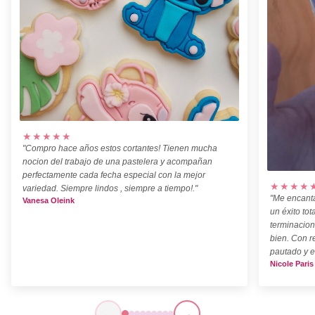
★★★★★
"Compro hace años estos cortantes! Tienen mucha
nocion del trabajo de una pastelera y acompañan
perfectamente cada fecha especial con la mejor
★★★★
variedad. Siempre lindos , siempre a tiempo!."
"Me encanta
Vanesa Oleink
un éxito tot
terminacion
bien. Con r
pautado y e
Nicole Paris
←
→