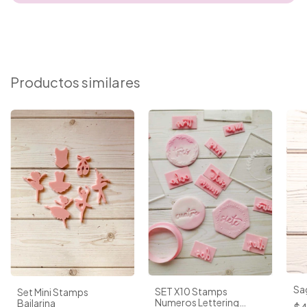
Productos similares
Sa
SET X10 Stamps
Set Mini Stamps
Numeros Lettering
Bailarina