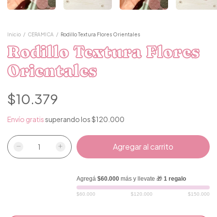
Inicio
/
CERAMICA
/
Rodillo Textura Flores Orientales
Rodillo Textura Flores
Orientales
$10.379
Envío gratis
superando los
$120.000
Agregá
$60.000
más y llevate 🎁
1 regalo
$60.000
$120.000
$150.000