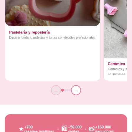
Pastelería y repostería
Decorá fondant, galletitas y tortas con detalles profesionales
Cerámica
Cortantes y sello
temperatura
←
→
🛍️
+700
+50.000
+160.000
★
📸
reseñas positivas
ventas
seguidores