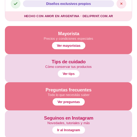
Diseños exclusivos propios
HECHO CON AMOR EN ARGENTINA · DELIPRINT.COM.AR
Mayorista
Precios y condiciones especiales
Ver mayoristas
Tips de cuidado
Cómo conservar tus productos
Ver tips
Preguntas frecuentes
Todo lo que necesitás saber
Ver preguntas
Seguinos en Instagram
Novedades, tutoriales y más
Ir al Instagram