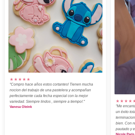
★★★★★
"Compro hace años estos cortantes! Tienen mucha
nocion del trabajo de una pastelera y acompañan
perfectamente cada fecha especial con la mejor
★★★★
variedad. Siempre lindos , siempre a tiempo!."
"Me encanta
Vanesa Oleink
un éxito tot
terminacion
bien. Con r
pautado y e
Nicole Paris