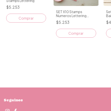
Stamps Lettering
$5.253
SET X10 Stamps
Se
Numeros Lettering
Bai
Cursiva L 1,2 A 2CM
$5.253
$4
Seguinos