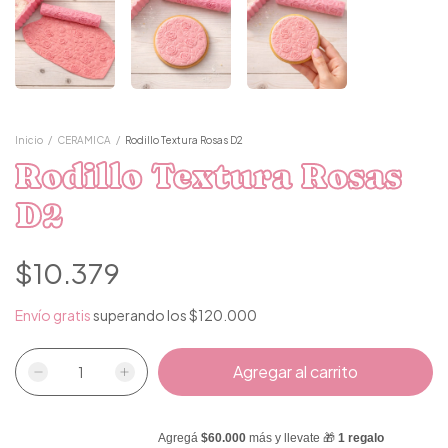
Inicio
/
CERAMICA
/
Rodillo Textura Rosas D2
Rodillo Textura Rosas
D2
$10.379
Envío gratis
superando los
$120.000
Agregá
$60.000
más y llevate 🎁
1 regalo