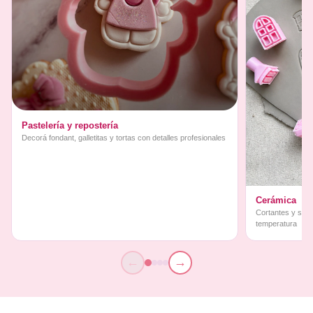
Pastelería y repostería
Decorá fondant, galletitas y tortas con detalles profesionales
Cerámica
Cortantes y sello
temperatura
←
→