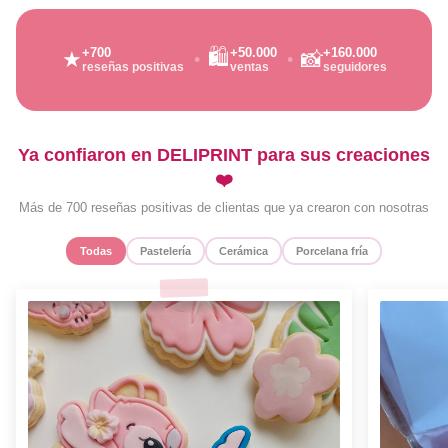
🛍️
+700
+50.000
+160.000
★
📸
reseñas positivas
ventas
seguidores
Ya confiaron en DELIPRINT para sus creaciones
❤️
Más de 700 reseñas positivas de clientas que ya crearon con nosotras
Todas
Pastelería
Cerámica
Porcelana fría