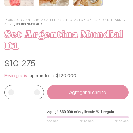
Inicio
/
CORTANTES PARA GALLETITAS
/
FECHAS ESPECIALES
/
DIA DEL PADRE
/
Set Argentina Mundial D1
Set Argentina Mundial
D1
$10.275
Envío gratis
superando los
$120.000
Agregá
$60.000
más y llevate 🎁
1 regalo
$60.000
$120.000
$150.000