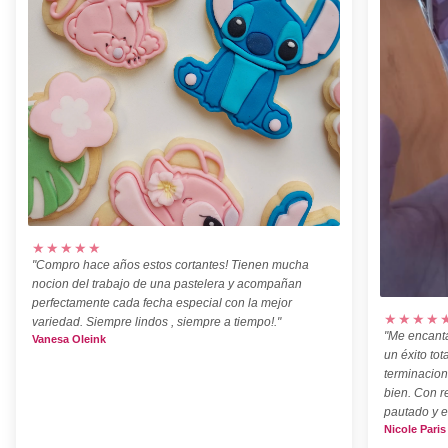
★★★★★
"Compro hace años estos cortantes! Tienen mucha
nocion del trabajo de una pastelera y acompañan
perfectamente cada fecha especial con la mejor
★★★★
variedad. Siempre lindos , siempre a tiempo!."
"Me encanta
Vanesa Oleink
un éxito tot
terminacion
bien. Con r
pautado y e
Nicole Paris