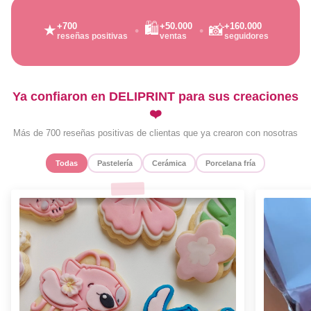
🛍️
+700
+50.000
+160.000
★
📸
reseñas positivas
ventas
seguidores
Ya confiaron en DELIPRINT para sus creaciones
❤️
Más de 700 reseñas positivas de clientas que ya crearon con nosotras
Todas
Pastelería
Cerámica
Porcelana fría