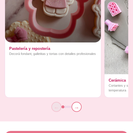
Pastelería y repostería
Decorá fondant, galletitas y tortas con detalles profesionales
Cerámica
Cortantes y sello
temperatura
←
→