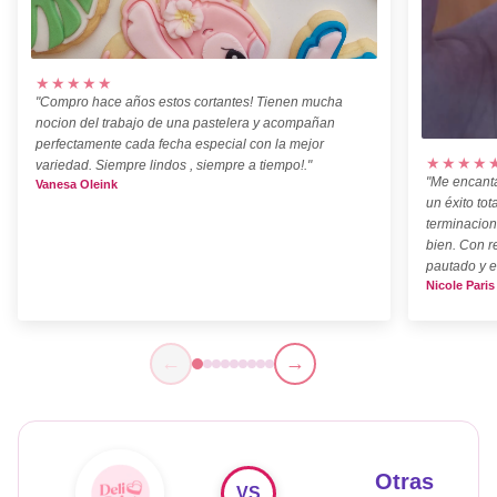
★★★★★
"Compro hace años estos cortantes! Tienen mucha
nocion del trabajo de una pastelera y acompañan
perfectamente cada fecha especial con la mejor
★★★★
variedad. Siempre lindos , siempre a tiempo!."
"Me encanta
Vanesa Oleink
un éxito tot
terminacion
bien. Con r
pautado y e
Nicole Paris
←
→
Otras
VS