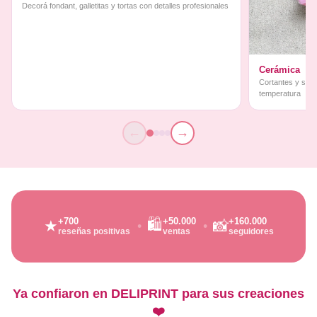
Decorá fondant, galletitas y tortas con detalles profesionales
Cerámica
Cortantes y sello
temperatura
←
→
🛍️
+700
+50.000
+160.000
★
📸
reseñas positivas
ventas
seguidores
Ya confiaron en DELIPRINT para sus creaciones
❤️