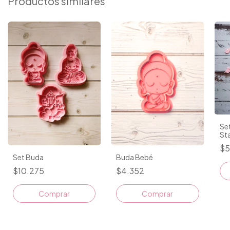
Productos similares
Se
St
$5
Buda Bebé
Set Buda
$4.352
$10.275
Comprar