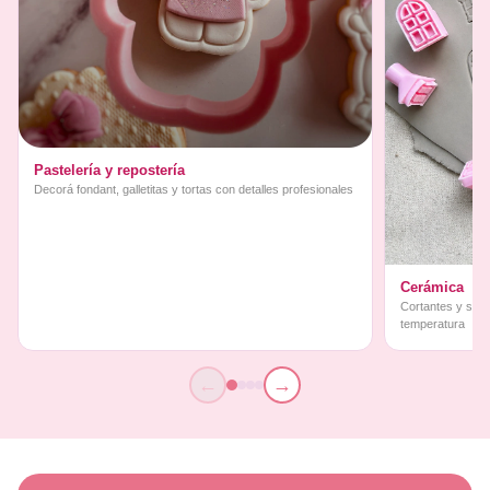
Pastelería y repostería
Decorá fondant, galletitas y tortas con detalles profesionales
Cerámica
Cortantes y sello
temperatura
←
→