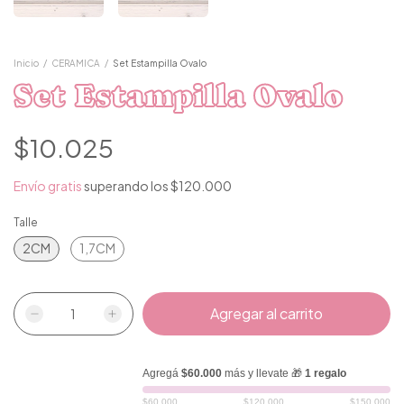
Inicio
/
CERAMICA
/
Set Estampilla Ovalo
Set Estampilla Ovalo
$10.025
Envío gratis
superando los
$120.000
Talle
2CM
1,7CM
Agregá
$60.000
más y llevate 🎁
1 regalo
$60.000
$120.000
$150.000