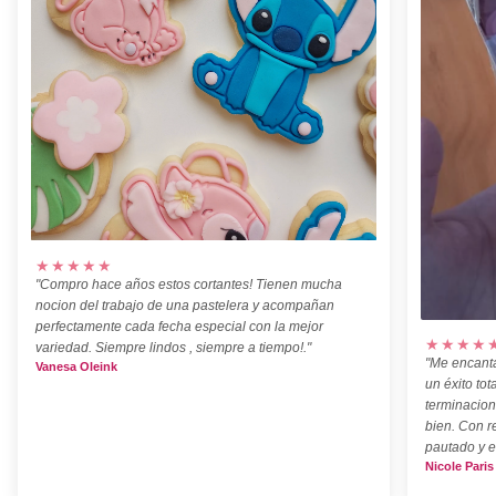
★★★★★
"Compro hace años estos cortantes! Tienen mucha
nocion del trabajo de una pastelera y acompañan
perfectamente cada fecha especial con la mejor
★★★★
variedad. Siempre lindos , siempre a tiempo!."
"Me encanta
Vanesa Oleink
un éxito tot
terminacion
bien. Con r
pautado y e
Nicole Paris