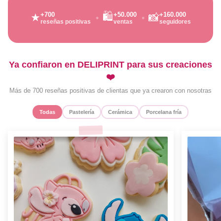
🛍️
+700
+50.000
+160.000
★
📸
reseñas positivas
ventas
seguidores
Ya confiaron en DELIPRINT para sus creaciones
❤️
Más de 700 reseñas positivas de clientas que ya crearon con nosotras
Todas
Pastelería
Cerámica
Porcelana fría