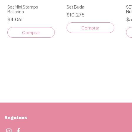
Set Buda
SE
Set Mini Stamps
Nu
Bailarina
$10.275
Im
$5
$4.061
Seguinos