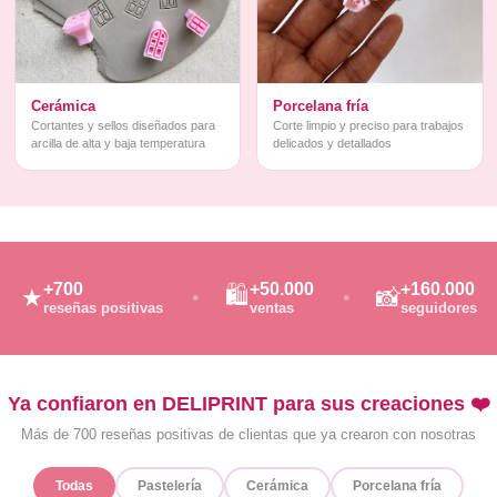
Cerámica
Porcelana fría
Cortantes y sellos diseñados para
Corte limpio y preciso para trabajos
arcilla de alta y baja temperatura
delicados y detallados
+700
+50.000
+160.000
🛍️
★
📸
reseñas positivas
ventas
seguidores
Ya confiaron en DELIPRINT para sus creaciones ❤️
Más de 700 reseñas positivas de clientas que ya crearon con nosotras
Todas
Pastelería
Cerámica
Porcelana fría