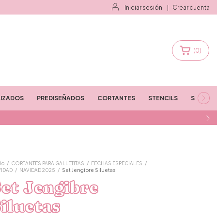
Iniciar sesión
|
Crear cuenta
(
0
)
IZADOS
PREDISEÑADOS
CORTANTES
STENCILS
STAMPS
io
/
CORTANTES PARA GALLETITAS
/
FECHAS ESPECIALES
/
VIDAD
/
NAVIDAD 2025
/
Set Jengibre Siluetas
et Jengibre
iluetas