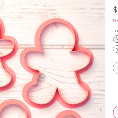
$
Env
Tal
S