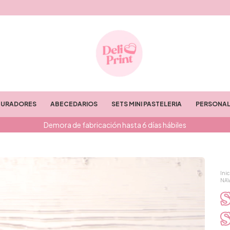
TURADORES
ABECEDARIOS
SETS MINI PASTELERIA
PERSONAL
Demora de fabricación hasta 6 días hábiles
Inic
NA
S
S