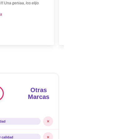
!!! Una geniaa, los elijo
iz
Otras
Marcas
idad
y calidad