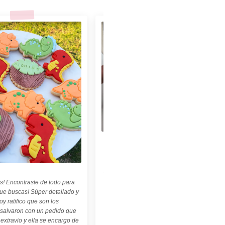
★★★★★
"Felices con nuestro sello personalizado !
Perfecto para cerámica ! ♡ ☆ Las
palabritas y abecedario también son
geniales ! ☆"
s! Encontraste de todo para
Carolina Kuttel
que buscas! Súper detallado y
oy ratifico que son los
 salvaron con un pedido que
 extravio y ella se encargo de