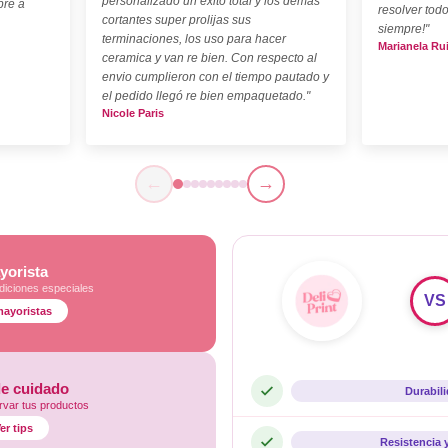
personalizado un éxito total y los demas
pre a
resolver todo
cortantes super prolijas sus
siempre!"
terminaciones, los uso para hacer
Marianela Ru
ceramica y van re bien. Con respecto al
envio cumplieron con el tiempo pautado y
el pedido llegó re bien empaquetado."
Nicole Paris
←
→
yorista
diciones especiales
VS
mayoristas
de cuidado
Durabil
var tus productos
er tips
Resistencia 