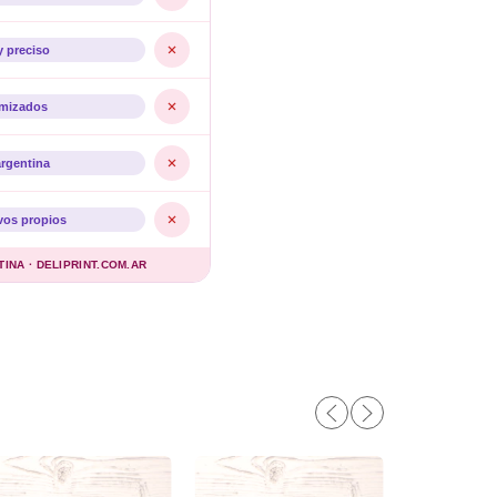
y preciso
imizados
argentina
vos propios
NA · DELIPRINT.COM.AR