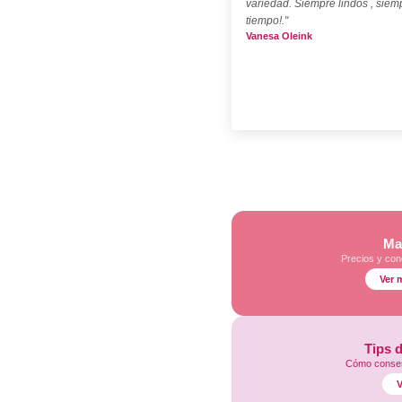
variedad. Siempre lindos , siem
tiempo!."
Vanesa Oleink
Ma
Precios y con
Ver 
Tips 
Cómo conser
V