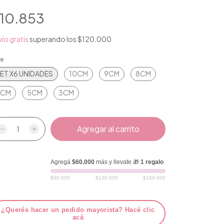
10.853
ío gratis
superando los
$120.000
le
ET X6 UNIDADES
10CM
9CM
8CM
6CM
5CM
3CM
Agregá
$60.000
más y llevate 🎁
1 regalo
$60.000
$120.000
$150.000
¿Querés hacer un pedido mayorista? Hacé clic
acá