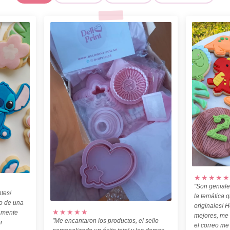
★★★★★
"Son geniale
tes!
la temática 
o de una
originales! H
★★★★★
amente
mejores, me
"Me encantaron los productos, el sello
r
el correo me