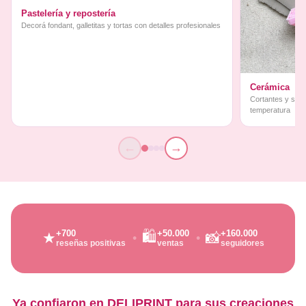
Pastelería y repostería
Decorá fondant, galletitas y tortas con detalles profesionales
Cerámica
Cortantes y sello
temperatura
←
→
🛍️
+700
+50.000
+160.000
★
📸
reseñas positivas
ventas
seguidores
Ya confiaron en DELIPRINT para sus creaciones