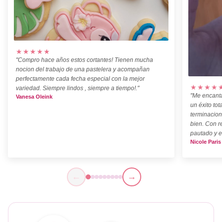
★★★★★
"Compro hace años estos cortantes! Tienen mucha
nocion del trabajo de una pastelera y acompañan
perfectamente cada fecha especial con la mejor
★★★★
variedad. Siempre lindos , siempre a tiempo!."
"Me encanta
Vanesa Oleink
un éxito tot
terminacion
bien. Con r
pautado y e
Nicole Paris
←
→