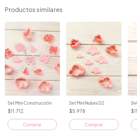
Productos similares
Set Mini Construcción
Set Mini Nubes D2
Set
$11.712
$5.978
$1