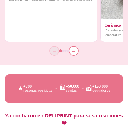
Cerámica
Cortantes y sello
temperatura
←
→
🛍️
+700
+50.000
+160.000
★
📸
reseñas positivas
ventas
seguidores
Ya confiaron en DELIPRINT para sus creaciones
❤️