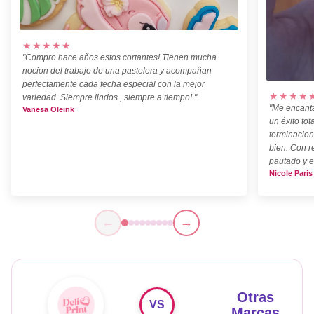
★★★★★
"Compro hace años estos cortantes! Tienen mucha
nocion del trabajo de una pastelera y acompañan
perfectamente cada fecha especial con la mejor
★★★★
variedad. Siempre lindos , siempre a tiempo!."
"Me encanta
Vanesa Oleink
un éxito tot
terminacion
bien. Con r
pautado y e
Nicole Paris
←
→
Otras
VS
Marcas