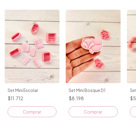
Set Mini Escolar
Set Mini Bosque D1
Set
$11.712
$8.198
$5