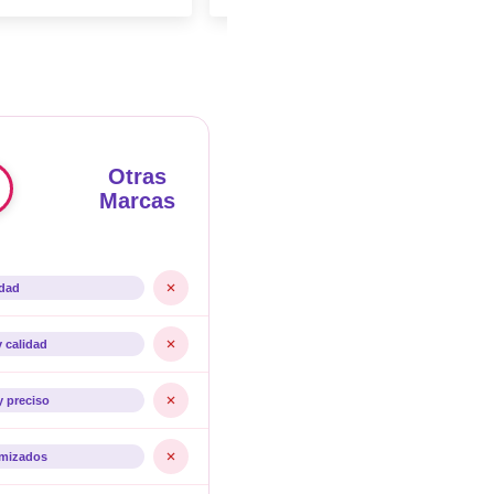
Otras
Marcas
idad
y calidad
y preciso
imizados