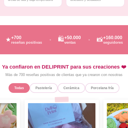
+700
+50.000
+160.000
🛍️
★
📸
reseñas positivas
ventas
seguidores
Ya confiaron en DELIPRINT para sus creaciones ❤️
Más de 700 reseñas positivas de clientas que ya crearon con nosotras
Todas
Pastelería
Cerámica
Porcelana fría