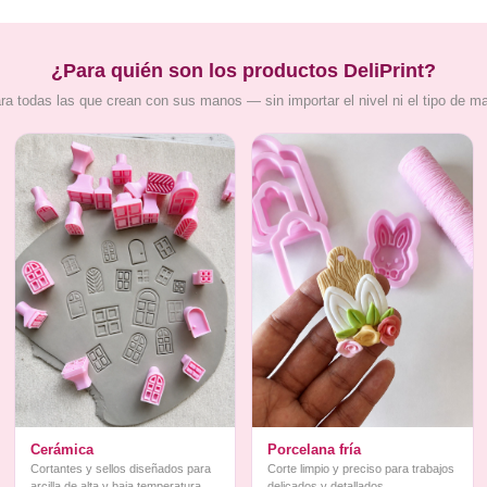
¿Para quién son los productos DeliPrint?
ra todas las que crean con sus manos — sin importar el nivel ni el tipo de m
Cerámica
Porcelana fría
Cortantes y sellos diseñados para
Corte limpio y preciso para trabajos
arcilla de alta y baja temperatura
delicados y detallados