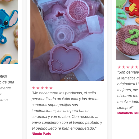
★★★★★
"Son geniale
tes!
la temática 
o de una
originales! H
★★★★★
amente
mejores, me
"Me encantaron los productos, el sello
r
el correo me
personalizado un éxito total y los demas
pre a
resolver todo
cortantes super prolijas sus
siempre!"
terminaciones, los uso para hacer
Marianela Ru
ceramica y van re bien. Con respecto al
envio cumplieron con el tiempo pautado y
el pedido llegó re bien empaquetado."
Nicole Paris