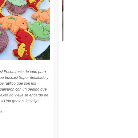
★★★★★
"Felices con nuestro sello personalizado !
Perfecto para cerámica ! ♡ ☆ Las
palabritas y abecedario también son
geniales ! ☆"
s! Encontraste de todo para
Carolina Kuttel
que buscas! Súper detallado y
oy ratifico que son los
 salvaron con un pedido que
 extravio y ella se encargo de
!!! Una geniaa, los elijo
iz