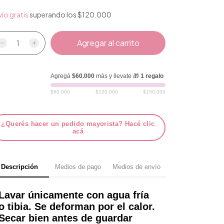
ío gratis
superando los
$120.000
Agregá
$60.000
más y llevate 🎁
1 regalo
$60.000
$120.000
$150.000
¿Querés hacer un pedido mayorista? Hacé clic
acá
Descripción
Medios de pago
Medios de envío
Lavar únicamente con agua fría
o tibia. Se deforman por el calor.
Secar bien antes de guardar