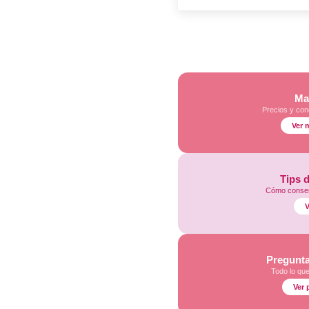
Ma
Precios y con
Ver 
Tips 
Cómo conser
V
Pregunta
Todo lo qu
Ver 