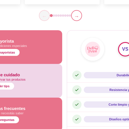
←
→
yorista
diciones especiales
VS
mayoristas
de cuidado
Durabil
var tus productos
er tips
Resistencia 
Corte limpio 
s frecuentes
e necesitás saber
Diseños opt
preguntas