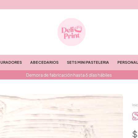
TURADORES
ABECEDARIOS
SETS MINI PASTELERIA
PERSONAL
Demora de fabricación hasta 6 días hábiles
Inic
S
$