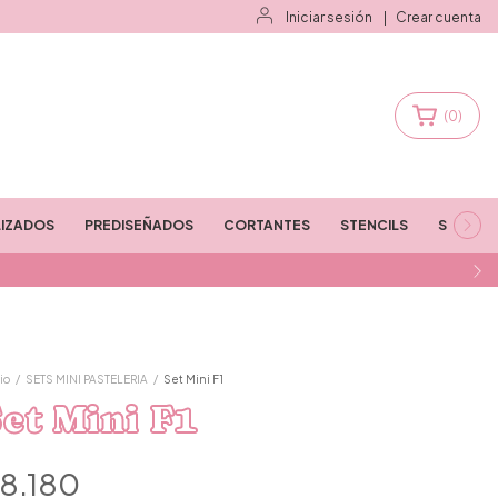
Iniciar sesión
|
Crear cuenta
(
0
)
IZADOS
PREDISEÑADOS
CORTANTES
STENCILS
STAMPS
io
/
SETS MINI PASTELERIA
/
Set Mini F1
et Mini F1
8.180