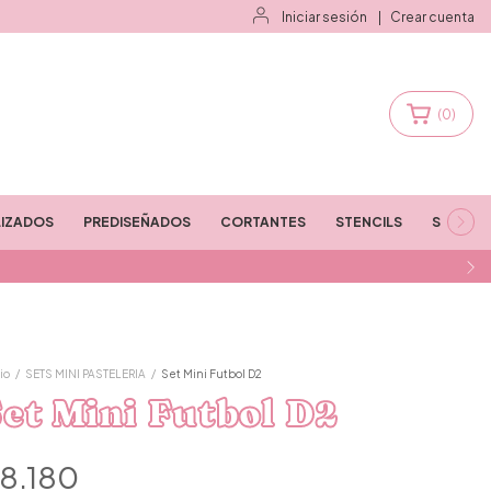
Iniciar sesión
|
Crear cuenta
(
0
)
IZADOS
PREDISEÑADOS
CORTANTES
STENCILS
STAMPS
io
/
SETS MINI PASTELERIA
/
Set Mini Futbol D2
et Mini Futbol D2
8.180