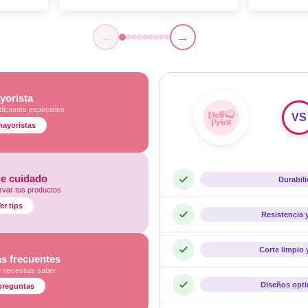
←
→
yorista
diciones especiales
VS
mayoristas
de cuidado
Durabil
var tus productos
er tips
Resistencia 
Corte limpio 
s frecuentes
e necesitás saber
Diseños opt
preguntas