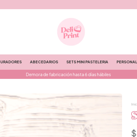
TURADORES
ABECEDARIOS
SETS MINI PASTELERIA
PERSONAL
Demora de fabricación hasta 6 días hábiles
Inic
S
$