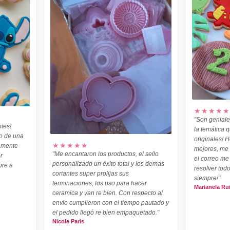
★★★★★
"Son geniale
tes!
la temática 
o de una
originales! H
★★★★★
amente
mejores, me
"Me encantaron los productos, el sello
r
el correo me
personalizado un éxito total y los demas
pre a
resolver todo
cortantes super prolijas sus
siempre!"
terminaciones, los uso para hacer
Marianela Ru
ceramica y van re bien. Con respecto al
envio cumplieron con el tiempo pautado y
el pedido llegó re bien empaquetado."
Nicole Paris