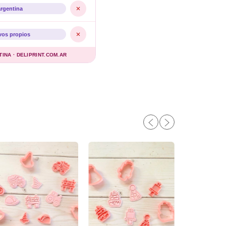
argentina
vos propios
NA · DELIPRINT.COM.AR