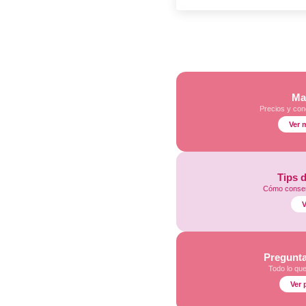
Ma
Precios y con
Ver 
Tips 
Cómo conser
V
Pregunta
Todo lo qu
Ver 