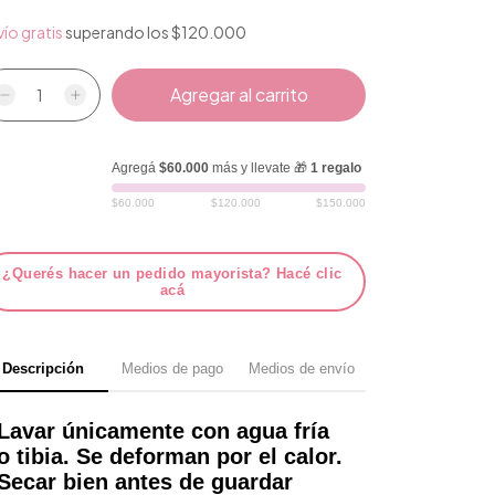
ío gratis
superando los
$120.000
Agregá
$60.000
más y llevate 🎁
1 regalo
$60.000
$120.000
$150.000
¿Querés hacer un pedido mayorista? Hacé clic
acá
Descripción
Medios de pago
Medios de envío
Lavar únicamente con agua fría
o tibia. Se deforman por el calor.
Secar bien antes de guardar