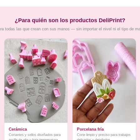
¿Para quién son los productos DeliPrint?
ra todas las que crean con sus manos — sin importar el nivel ni el tipo de m
Cerámica
Porcelana fría
Cortantes y sellos diseñados para
Corte limpio y preciso para trabajos
arcilla de alta y baja temperatura
delicados y detallados