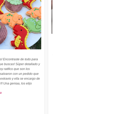
★★★★★
"Felices con nuestro sello personalizado !
Perfecto para cerámica ! ♡ ☆ Las
palabritas y abecedario también son
geniales ! ☆"
s! Encontraste de todo para
Carolina Kuttel
que buscas! Súper detallado y
oy ratifico que son los
 salvaron con un pedido que
 extravio y ella se encargo de
!!! Una geniaa, los elijo
iz