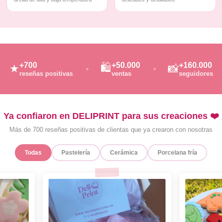
+700
+50.000
+160.000
🛍️
★
📸
reseñas positivas
ventas
seguidores
Ya confiaron en DELIPRINT para sus creaciones ❤️
Más de 700 reseñas positivas de clientas que ya crearon con nosotras
Todas
Pastelería
Cerámica
Porcelana fría