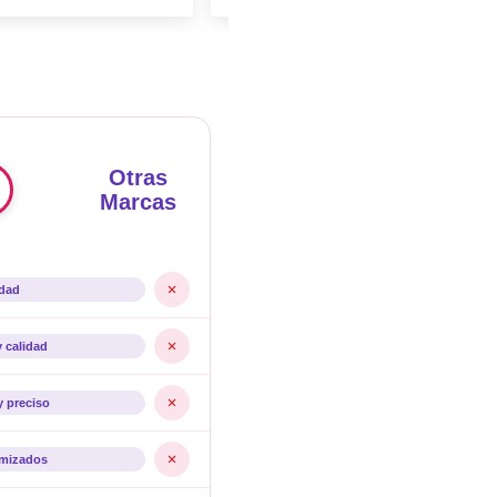
Otras
Marcas
idad
y calidad
y preciso
imizados