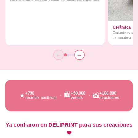
Cerámica
Cortantes y sello
temperatura
←
→
🛍️
+700
+50.000
+160.000
★
📸
reseñas positivas
ventas
seguidores
Ya confiaron en DELIPRINT para sus creaciones
❤️