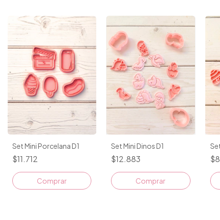
Set Mini Porcelana D1
Set Mini Dinos D1
Set
$11.712
$12.883
$8