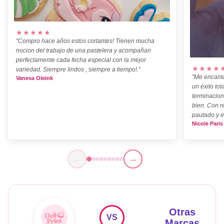
★★★★★
"Compro hace años estos cortantes! Tienen mucha
nocion del trabajo de una pastelera y acompañan
perfectamente cada fecha especial con la mejor
★★★★
variedad. Siempre lindos , siempre a tiempo!."
"Me encanta
Vanesa Oleink
un éxito tot
terminacion
bien. Con r
pautado y e
Nicole Paris
←
→
Otras
VS
Marcas