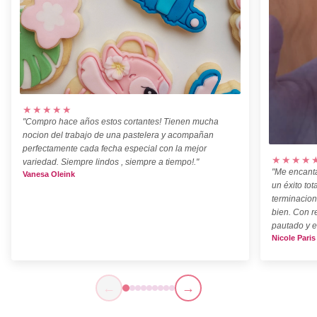
★★★★★
"Compro hace años estos cortantes! Tienen mucha
nocion del trabajo de una pastelera y acompañan
perfectamente cada fecha especial con la mejor
★★★★
variedad. Siempre lindos , siempre a tiempo!."
"Me encanta
Vanesa Oleink
un éxito tot
terminacion
bien. Con r
pautado y e
Nicole Paris
←
→