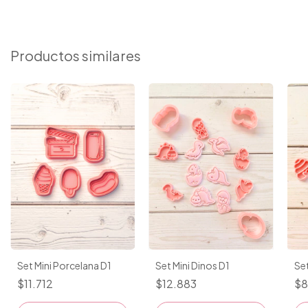
Productos similares
Set Mini Porcelana D1
Set Mini Dinos D1
Set
$11.712
$12.883
$8