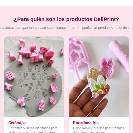
¿Para quién son los productos DeliPrint?
ra todas las que crean con sus manos — sin importar el nivel ni el tipo de m
Cerámica
Porcelana fría
Cortantes y sellos diseñados para
Corte limpio y preciso para trabajos
arcilla de alta y baja temperatura
delicados y detallados