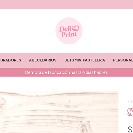
TURADORES
ABECEDARIOS
SETS MINI PASTELERIA
PERSONAL
Demora de fabricación hasta 6 días hábiles
Inic
S
$