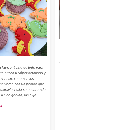
★★★★★
"Felices con nuestro sello personalizado !
Perfecto para cerámica ! ♡ ☆ Las
palabritas y abecedario también son
geniales ! ☆"
s! Encontraste de todo para
Carolina Kuttel
que buscas! Súper detallado y
oy ratifico que son los
 salvaron con un pedido que
 extravio y ella se encargo de
!!! Una geniaa, los elijo
iz