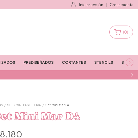
Iniciar sesión
|
Crear cuenta
(
0
)
IZADOS
PREDISEÑADOS
CORTANTES
STENCILS
STAMPS
io
/
SETS MINI PASTELERIA
/
Set Mini Mar D4
et Mini Mar D4
8.180