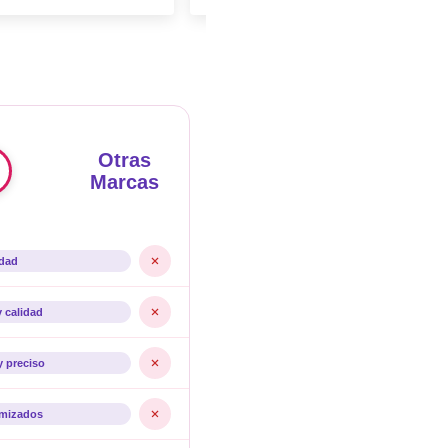
Otras
Marcas
idad
y calidad
y preciso
imizados