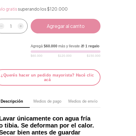
ío gratis
superando los
$120.000
Agregá
$60.000
más y llevate 🎁
1 regalo
$60.000
$120.000
$150.000
¿Querés hacer un pedido mayorista? Hacé clic
acá
Descripción
Medios de pago
Medios de envío
Lavar únicamente con agua fría
o tibia. Se deforman por el calor.
Secar bien antes de guardar