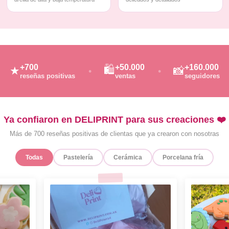
+700
+50.000
+160.000
🛍️
★
📸
reseñas positivas
ventas
seguidores
Ya confiaron en DELIPRINT para sus creaciones ❤️
Más de 700 reseñas positivas de clientas que ya crearon con nosotras
Todas
Pastelería
Cerámica
Porcelana fría