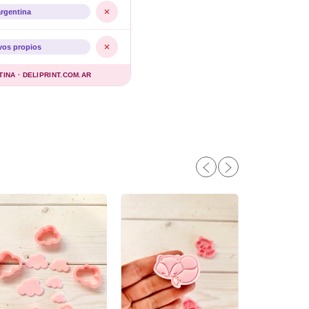
argentina
vos propios
NA · DELIPRINT.COM.AR