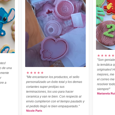
★★★★★
"Son geniale
tes!
la temática 
o de una
originales! H
★★★★★
amente
mejores, me
"Me encantaron los productos, el sello
r
el correo me
personalizado un éxito total y los demas
pre a
resolver todo
cortantes super prolijas sus
siempre!"
terminaciones, los uso para hacer
Marianela Ru
ceramica y van re bien. Con respecto al
envio cumplieron con el tiempo pautado y
el pedido llegó re bien empaquetado."
Nicole Paris