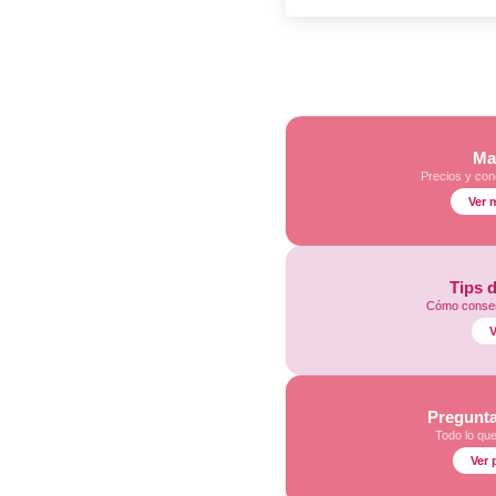
Ma
Precios y con
Ver 
Tips 
Cómo conser
V
Pregunta
Todo lo qu
Ver 