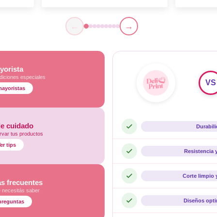
←
→
yorista
diciones especiales
VS
mayoristas
de cuidado
Durabil
var tus productos
er tips
Resistencia 
Corte limpio 
s frecuentes
e necesitás saber
Diseños opt
preguntas