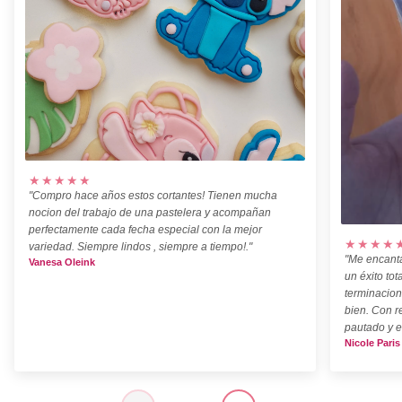
★★★★★
"Compro hace años estos cortantes! Tienen mucha
nocion del trabajo de una pastelera y acompañan
perfectamente cada fecha especial con la mejor
★★★★
variedad. Siempre lindos , siempre a tiempo!."
"Me encanta
Vanesa Oleink
un éxito tot
terminacion
bien. Con r
pautado y e
Nicole Paris