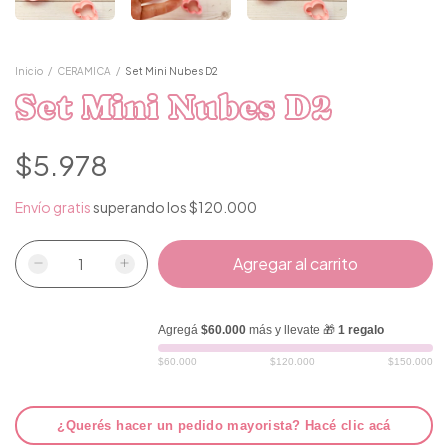
Inicio
/
CERAMICA
/
Set Mini Nubes D2
Set Mini Nubes D2
$5.978
Envío gratis
superando los
$120.000
Agregá
$60.000
más y llevate 🎁
1 regalo
$60.000
$120.000
$150.000
¿Querés hacer un pedido mayorista? Hacé clic acá