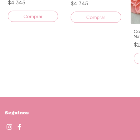
$4.345
$4.345
Comprar
Comprar
Co
Na
$2
Seguinos