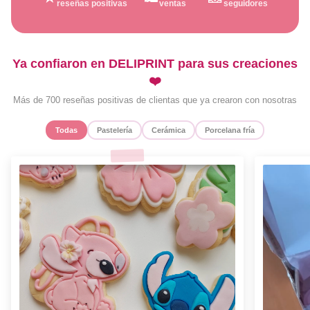
reseñas positivas
ventas
seguidores
Ya confiaron en DELIPRINT para sus creaciones
❤️
Más de 700 reseñas positivas de clientas que ya crearon con nosotras
Todas
Pastelería
Cerámica
Porcelana fría