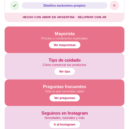
Diseños exclusivos propios
HECHO CON AMOR EN ARGENTINA · DELIPRINT.COM.AR
Mayorista
Precios y condiciones especiales
Ver mayoristas
Tips de cuidado
Cómo conservar tus productos
Ver tips
Preguntas frecuentes
Todo lo que necesitás saber
Ver preguntas
Seguinos en Instagram
Novedades, tutoriales y más
Ir al Instagram