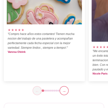
★★★★★
"Compro hace años estos cortantes! Tienen mucha
nocion del trabajo de una pastelera y acompañan
perfectamente cada fecha especial con la mejor
★★★★
variedad. Siempre lindos , siempre a tiempo!."
"Me encanta
Vanesa Oleink
un éxito tot
terminacion
bien. Con r
pautado y e
Nicole Paris
←
→