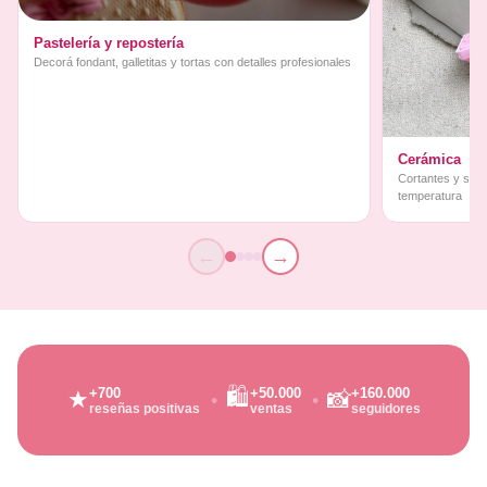
Pastelería y repostería
Decorá fondant, galletitas y tortas con detalles profesionales
Cerámica
Cortantes y sello
temperatura
←
→
🛍️
+700
+50.000
+160.000
★
📸
reseñas positivas
ventas
seguidores