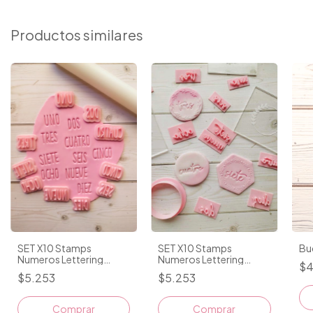
Productos similares
Bu
SET X10 Stamps
SET X10 Stamps
Numeros Lettering
Numeros Lettering
$4
Imprenta 1.5CM
Cursiva L 1,2 A 2CM
$5.253
$5.253