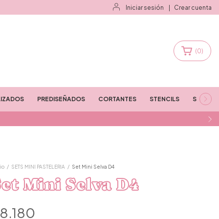
Iniciar sesión
|
Crear cuenta
(
0
)
IZADOS
PREDISEÑADOS
CORTANTES
STENCILS
STAMPS
io
/
SETS MINI PASTELERIA
/
Set Mini Selva D4
et Mini Selva D4
8.180