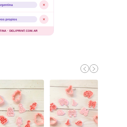
argentina
vos propios
NA · DELIPRINT.COM.AR