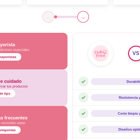
←
→
yorista
diciones especiales
VS
mayoristas
de cuidado
Durabil
var tus productos
er tips
Resistencia 
Corte limpio 
s frecuentes
e necesitás saber
Diseños opt
preguntas