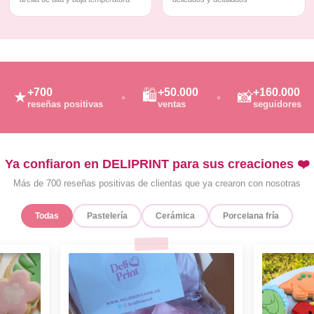
+700
+50.000
+160.000
🛍️
★
📸
reseñas positivas
ventas
seguidores
Ya confiaron en DELIPRINT para sus creaciones ❤️
Más de 700 reseñas positivas de clientas que ya crearon con nosotras
Todas
Pastelería
Cerámica
Porcelana fría