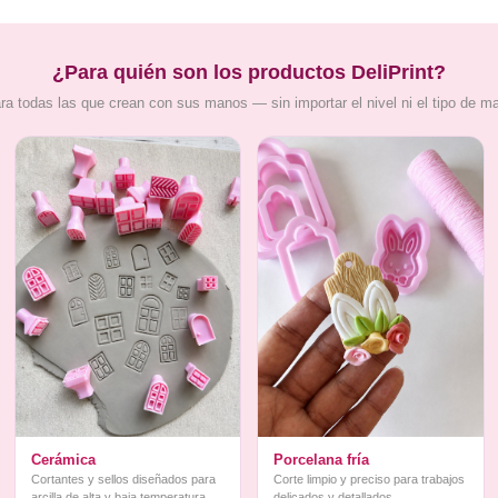
¿Para quién son los productos DeliPrint?
ra todas las que crean con sus manos — sin importar el nivel ni el tipo de m
Cerámica
Porcelana fría
Cortantes y sellos diseñados para
Corte limpio y preciso para trabajos
arcilla de alta y baja temperatura
delicados y detallados