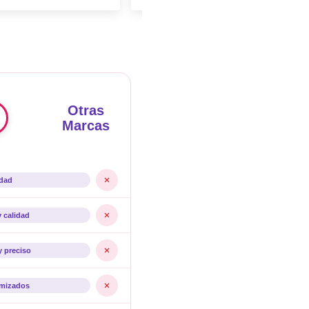
Otras
Marcas
idad
y calidad
y preciso
imizados