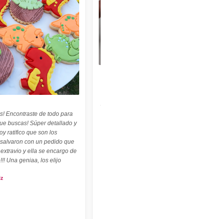
★★★★★
"Felices con nuestro sello personalizado !
Perfecto para cerámica ! ♡ ☆ Las
palabritas y abecedario también son
geniales ! ☆"
s! Encontraste de todo para
Carolina Kuttel
que buscas! Súper detallado y
oy ratifico que son los
 salvaron con un pedido que
 extravio y ella se encargo de
!!! Una geniaa, los elijo
iz