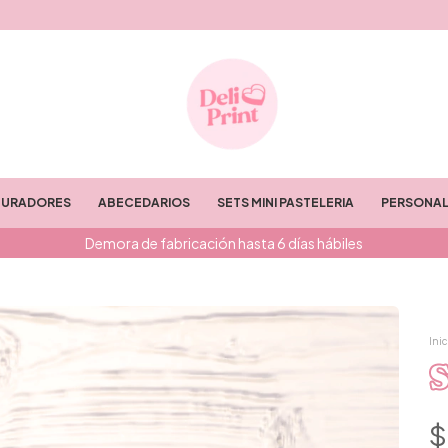
TURADORES
ABECEDARIOS
SETS MINI PASTELERIA
PERSONAL
Demora de fabricación hasta 6 días hábiles
Inic
S
$