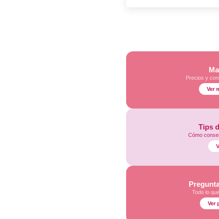
Ma
Precios y con
Ver 
Tips 
Cómo conser
V
Pregunta
Todo lo qu
Ver 