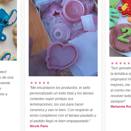
★★★★★
"Son geniale
tes!
la temática 
o de una
originales! H
★★★★★
amente
mejores, me
"Me encantaron los productos, el sello
r
el correo me
personalizado un éxito total y los demas
pre a
resolver todo
cortantes super prolijas sus
siempre!"
terminaciones, los uso para hacer
Marianela Ru
ceramica y van re bien. Con respecto al
envio cumplieron con el tiempo pautado y
el pedido llegó re bien empaquetado."
Nicole Paris