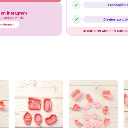
Fabricación 
 en Instagram
 tutoriales y más
Diseños exclusi
l Instagram
HECHO CON AMOR EN ARGENTI