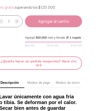
ío gratis
superando los
$120.000
Agregá
$60.000
más y llevate 🎁
1 regalo
$60.000
$120.000
$150.000
¿Querés hacer un pedido mayorista? Hacé clic
acá
Descripción
Medios de pago
Medios de envío
Lavar únicamente con agua fría
o tibia. Se deforman por el calor.
Secar bien antes de guardar