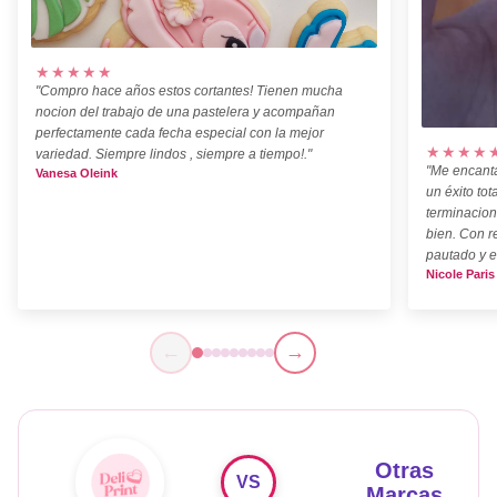
★★★★★
"Compro hace años estos cortantes! Tienen mucha
nocion del trabajo de una pastelera y acompañan
perfectamente cada fecha especial con la mejor
★★★★
variedad. Siempre lindos , siempre a tiempo!."
"Me encanta
Vanesa Oleink
un éxito tot
terminacion
bien. Con r
pautado y e
Nicole Paris
←
→
Otras
VS
Marcas