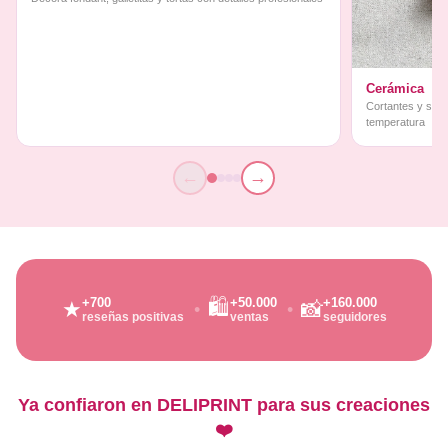
Cerámica
Cortantes y sello
temperatura
←
→
🛍️
+700
+50.000
+160.000
★
📸
reseñas positivas
ventas
seguidores
Ya confiaron en DELIPRINT para sus creaciones
❤️