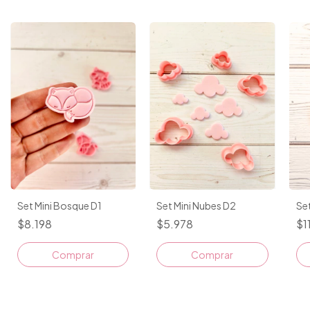
Set Mini Bosque D1
Set Mini Nubes D2
Set
$8.198
$5.978
$1