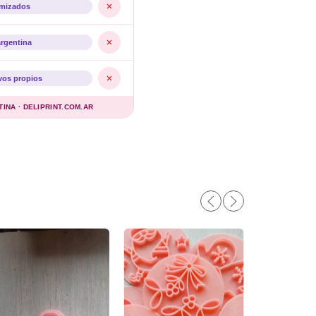
imizados
argentina
vos propios
NA · DELIPRINT.COM.AR