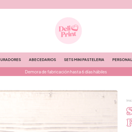
TURADORES
ABECEDARIOS
SETS MINI PASTELERIA
PERSONAL
Demora de fabricación hasta 6 días hábiles
Inic
S
F