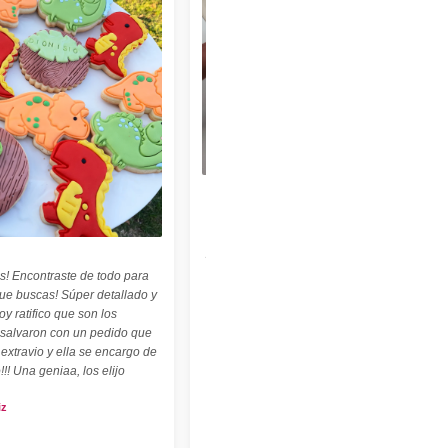
★★★★★
"Felices con nuestro sello personalizado !
Perfecto para cerámica ! ♡ ☆ Las
palabritas y abecedario también son
geniales ! ☆"
s! Encontraste de todo para
Carolina Kuttel
que buscas! Súper detallado y
oy ratifico que son los
 salvaron con un pedido que
 extravio y ella se encargo de
!!! Una geniaa, los elijo
iz