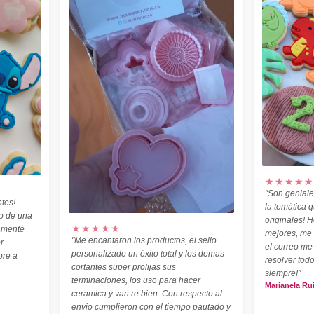
★★★★★
"Son geniale
tes!
la temática 
o de una
originales! H
★★★★★
amente
mejores, me
"Me encantaron los productos, el sello
r
el correo me
personalizado un éxito total y los demas
pre a
resolver todo
cortantes super prolijas sus
siempre!"
terminaciones, los uso para hacer
Marianela Ru
ceramica y van re bien. Con respecto al
envio cumplieron con el tiempo pautado y