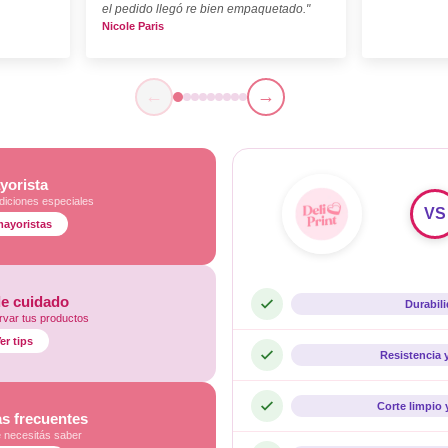
el pedido llegó re bien empaquetado."
Nicole Paris
←
→
yorista
diciones especiales
VS
mayoristas
de cuidado
Durabil
var tus productos
er tips
Resistencia 
Corte limpio 
s frecuentes
e necesitás saber