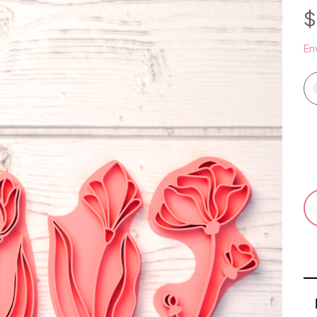
$
Env