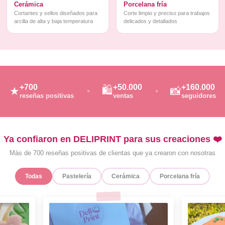
Cerámica
Porcelana fría
Cortantes y sellos diseñados para
Corte limpio y preciso para trabajos
arcilla de alta y baja temperatura
delicados y detallados
+700
+50.000
+160.000
🛍️
★
📸
reseñas positivas
ventas
seguidores
Ya confiaron en DELIPRINT para sus creaciones ❤️
Más de 700 reseñas positivas de clientas que ya crearon con nosotras
Todas
Pastelería
Cerámica
Porcelana fría