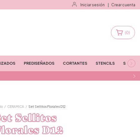
Iniciar sesión
|
Crear cuenta
(
0
)
IZADOS
PREDISEÑADOS
CORTANTES
STENCILS
STAMPS
io
/
CERAMICA
/
Set Sellitos Florales D12
et Sellitos
lorales D12