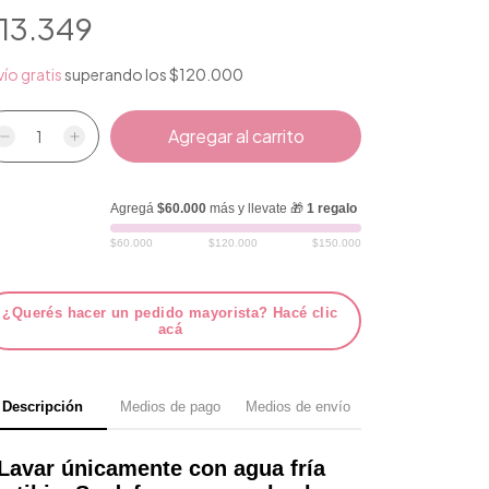
13.349
ío gratis
superando los
$120.000
Agregá
$60.000
más y llevate 🎁
1 regalo
$60.000
$120.000
$150.000
¿Querés hacer un pedido mayorista? Hacé clic
acá
Descripción
Medios de pago
Medios de envío
Lavar únicamente con agua fría