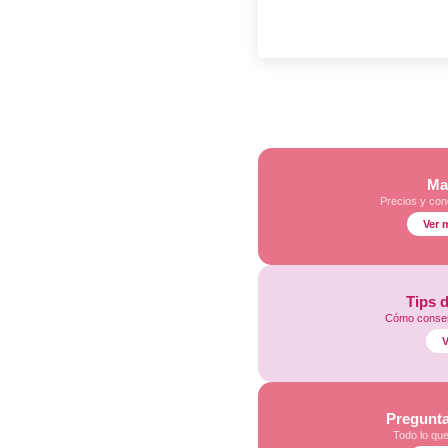
Ma
Precios y con
Ver 
Tips 
Cómo conser
V
Pregunta
Todo lo qu