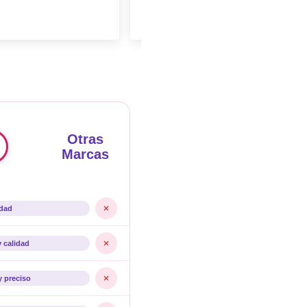
Otras
Marcas
idad
y calidad
y preciso