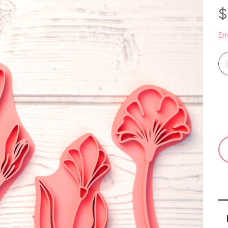
$
Env