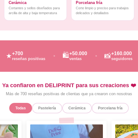
Cerámica
Porcelana fría
Cortantes y sellos diseñados para
Corte limpio y preciso para trabajos
arcilla de alta y baja temperatura
delicados y detallados
+700
+50.000
+160.000
🛍️
★
📸
reseñas positivas
ventas
seguidores
Ya confiaron en DELIPRINT para sus creaciones ❤️
Más de 700 reseñas positivas de clientas que ya crearon con nosotras
Todas
Pastelería
Cerámica
Porcelana fría