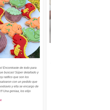
★★★★★
"Felices con nuestro sello personalizado !
Perfecto para cerámica ! ♡ ☆ Las
palabritas y abecedario también son
geniales ! ☆"
s! Encontraste de todo para
Carolina Kuttel
que buscas! Súper detallado y
oy ratifico que son los
 salvaron con un pedido que
 extravio y ella se encargo de
!!! Una geniaa, los elijo
iz