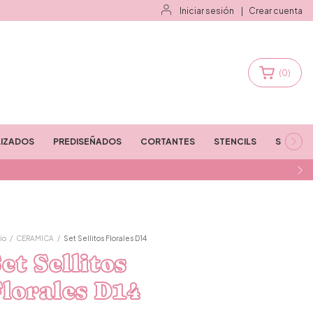
Iniciar sesión
|
Crear cuenta
(
0
)
IZADOS
PREDISEÑADOS
CORTANTES
STENCILS
STAMPS
io
/
CERAMICA
/
Set Sellitos Florales D14
et Sellitos
lorales D14