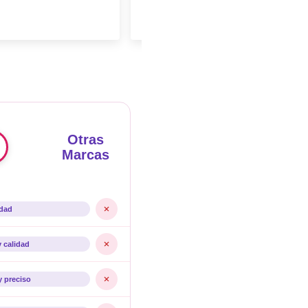
Otras
Marcas
idad
y calidad
y preciso