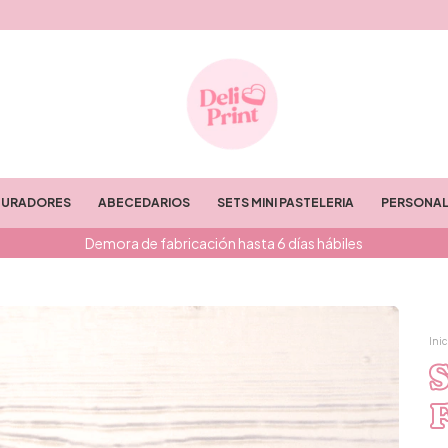
TURADORES
ABECEDARIOS
SETS MINI PASTELERIA
PERSONAL
Demora de fabricación hasta 6 días hábiles
Inic
S
F