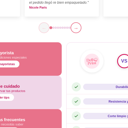
el pedido llegó re bien empaquetado."
Nicole Paris
←
→
yorista
diciones especiales
VS
mayoristas
de cuidado
Durabil
var tus productos
er tips
Resistencia 
Corte limpio 
s frecuentes
e necesitás saber