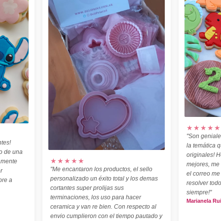
★★★★★
"Son geniale
tes!
la temática 
o de una
originales! H
★★★★★
amente
mejores, me
"Me encantaron los productos, el sello
r
el correo me
personalizado un éxito total y los demas
pre a
resolver todo
cortantes super prolijas sus
siempre!"
terminaciones, los uso para hacer
Marianela Ru
ceramica y van re bien. Con respecto al
envio cumplieron con el tiempo pautado y