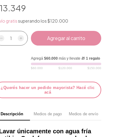
13.349
ío gratis
superando los
$120.000
Agregá
$60.000
más y llevate 🎁
1 regalo
$60.000
$120.000
$150.000
¿Querés hacer un pedido mayorista? Hacé clic
acá
Descripción
Medios de pago
Medios de envío
Lavar únicamente con agua fría