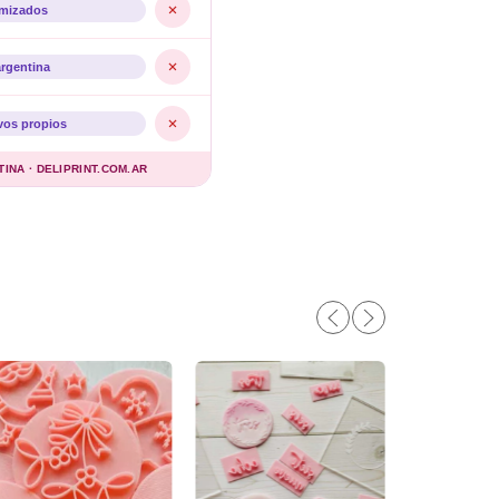
imizados
argentina
vos propios
NA · DELIPRINT.COM.AR