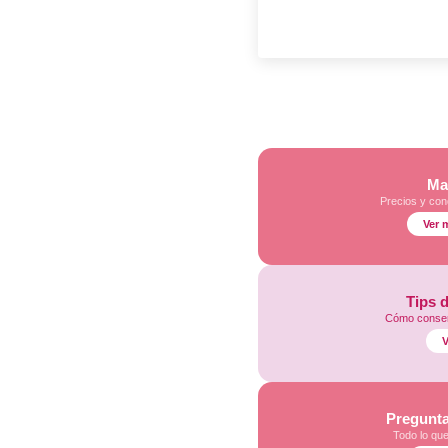
Ma
Precios y con
Ver 
Tips 
Cómo conser
V
Pregunta
Todo lo qu