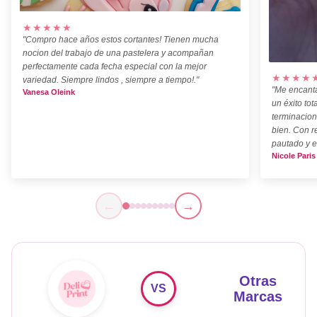
★★★★★
"Compro hace años estos cortantes! Tienen mucha
nocion del trabajo de una pastelera y acompañan
perfectamente cada fecha especial con la mejor
★★★★
variedad. Siempre lindos , siempre a tiempo!."
"Me encanta
Vanesa Oleink
un éxito tot
terminacion
bien. Con r
pautado y e
Nicole Paris
←
→
Otras
VS
Marcas