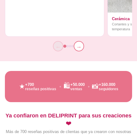
Cerámica
Cortantes y sello
temperatura
←
→
🛍️
+700
+50.000
+160.000
★
📸
reseñas positivas
ventas
seguidores
Ya confiaron en DELIPRINT para sus creaciones
❤️
Más de 700 reseñas positivas de clientas que ya crearon con nosotras