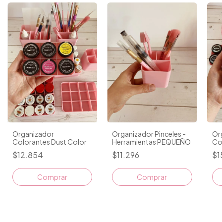
Organizador
Or
Organizador Pinceles -
Colorantes Dust Color
Col
Herramientas PEQUEÑO
Ki
$12.854
$1
$11.296
Comprar