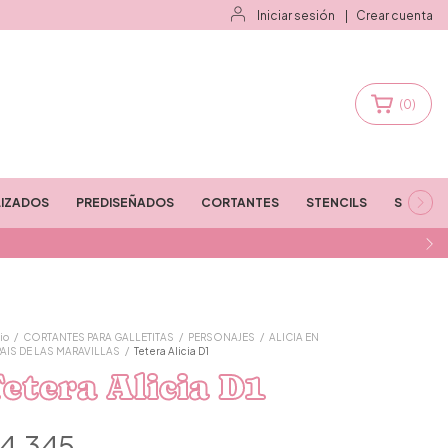
Iniciar sesión
|
Crear cuenta
(
0
)
IZADOS
PREDISEÑADOS
CORTANTES
STENCILS
STAMPS
io
/
CORTANTES PARA GALLETITAS
/
PERSONAJES
/
ALICIA EN
PAIS DE LAS MARAVILLAS
/
Tetera Alicia D1
etera Alicia D1
4.345