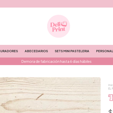
TURADORES
ABECEDARIOS
SETS MINI PASTELERIA
PERSONAL
Demora de fabricación hasta 6 días hábiles
Inic
EL 
T
$