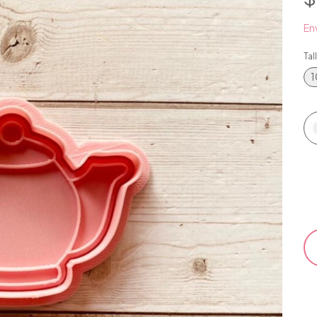
Env
Tal
1