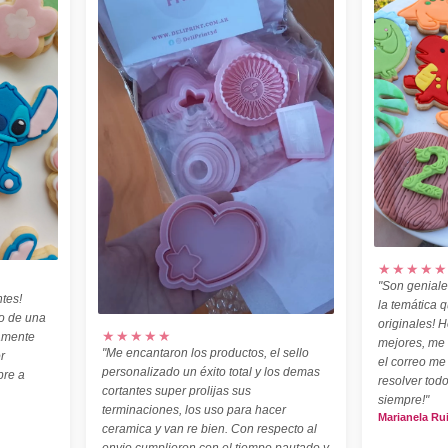
★★★★★
"Son geniale
tes!
la temática 
o de una
originales! H
★★★★★
amente
mejores, me
"Me encantaron los productos, el sello
r
el correo me
personalizado un éxito total y los demas
pre a
resolver todo
cortantes super prolijas sus
siempre!"
terminaciones, los uso para hacer
Marianela Ru
ceramica y van re bien. Con respecto al
envio cumplieron con el tiempo pautado y