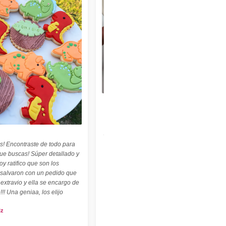
★★★★★
"Felices con nuestro sello personalizado !
Perfecto para cerámica ! ♡ ☆ Las
palabritas y abecedario también son
geniales ! ☆"
s! Encontraste de todo para
Carolina Kuttel
que buscas! Súper detallado y
oy ratifico que son los
 salvaron con un pedido que
 extravio y ella se encargo de
!!! Una geniaa, los elijo
iz