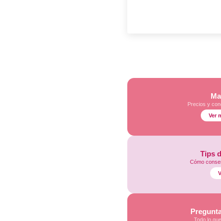
Ma
Precios y con
Ver 
Tips 
Cómo conser
V
Pregunta
Todo lo qu