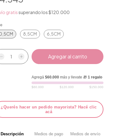
ío gratis
superando los
$120.000
le
0,5CM
8,5CM
6,5CM
Agregá
$60.000
más y llevate 🎁
1 regalo
$60.000
$120.000
$150.000
¿Querés hacer un pedido mayorista? Hacé clic
acá
Descripción
Medios de pago
Medios de envío