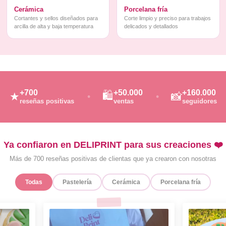
Cerámica
Porcelana fría
Cortantes y sellos diseñados para
Corte limpio y preciso para trabajos
arcilla de alta y baja temperatura
delicados y detallados
+700
+50.000
+160.000
🛍️
★
📸
reseñas positivas
ventas
seguidores
Ya confiaron en DELIPRINT para sus creaciones ❤️
Más de 700 reseñas positivas de clientas que ya crearon con nosotras
Todas
Pastelería
Cerámica
Porcelana fría