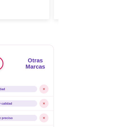
Otras
Marcas
idad
y calidad
y preciso