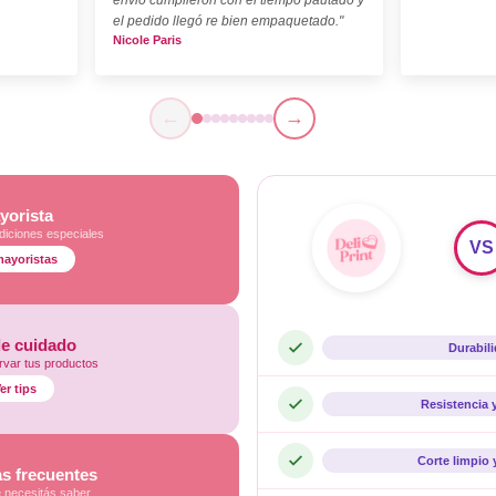
el pedido llegó re bien empaquetado."
Nicole Paris
←
→
yorista
diciones especiales
VS
mayoristas
de cuidado
Durabil
var tus productos
er tips
Resistencia 
Corte limpio 
s frecuentes
e necesitás saber