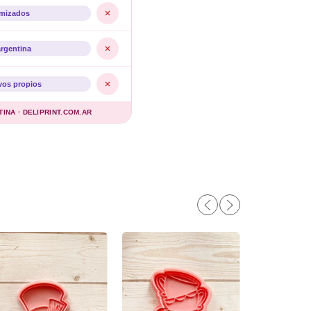
imizados
argentina
vos propios
NA · DELIPRINT.COM.AR