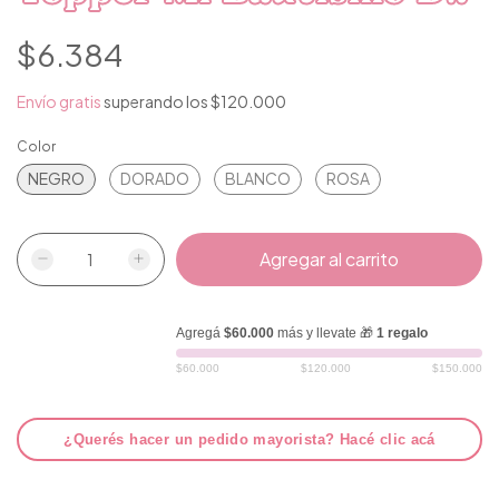
$6.384
Envío gratis
superando los
$120.000
Color
NEGRO
DORADO
BLANCO
ROSA
Agregá
$60.000
más y llevate 🎁
1 regalo
$60.000
$120.000
$150.000
¿Querés hacer un pedido mayorista? Hacé clic acá