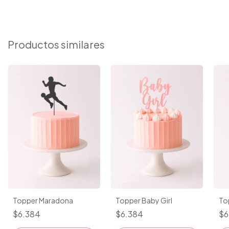
Productos similares
Topper Maradona
Topper Baby Girl
To
$6.384
$6.384
$6