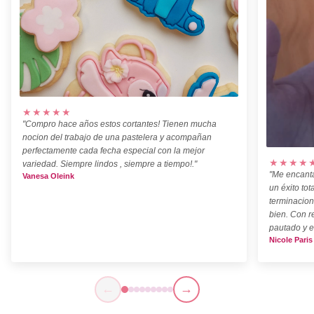
★★★★★
"Compro hace años estos cortantes! Tienen mucha
nocion del trabajo de una pastelera y acompañan
perfectamente cada fecha especial con la mejor
★★★★
variedad. Siempre lindos , siempre a tiempo!."
"Me encanta
Vanesa Oleink
un éxito tot
terminacion
bien. Con r
pautado y e
Nicole Paris
←
→