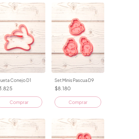
lueta Conejo D1
Set Minis Pascua D9
3.825
$8.180
Comprar