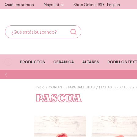
Quiénes somos
Mayoristas
Shop Online USD - English
PRODUCTOS
CERAMICA
ALTARES
RODILLOS TEX
Inicio
/
CORTANTES PARA GALLETITAS
/
FECHAS ESPECIALES
/
PASCUA