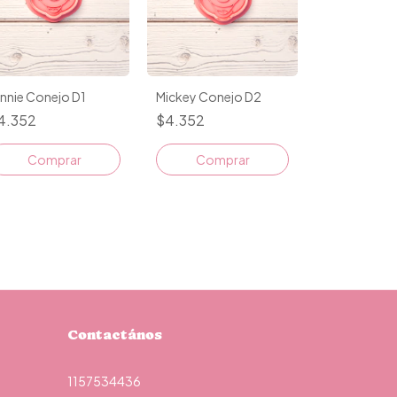
nnie Conejo D1
Mickey Conejo D2
4.352
$4.352
Comprar
Comprar
Contactános
1157534436