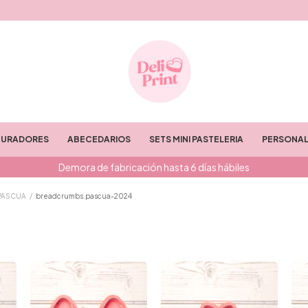
TURADORES
ABECEDARIOS
SETS MINI PASTELERIA
PERSONAL
Demora de fabricación hasta 6 días hábiles
PASCUA
/
breadcrumbs.pascua-2024