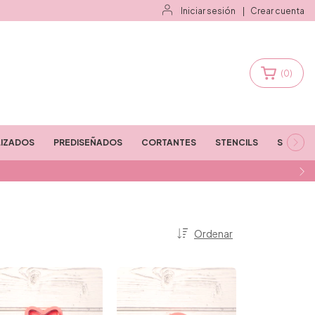
Iniciar sesión
|
Crear cuenta
(
0
)
IZADOS
PREDISEÑADOS
CORTANTES
STENCILS
STAMPS
Ordenar