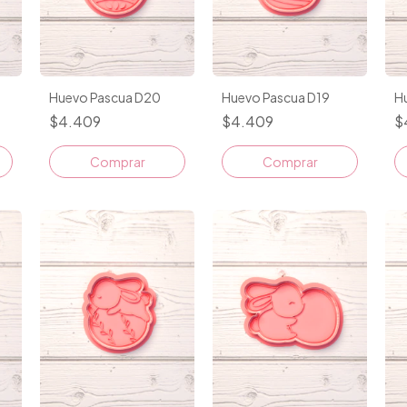
Huevo Pascua D20
Huevo Pascua D19
H
$4.409
$4.409
$
Comprar
Comprar