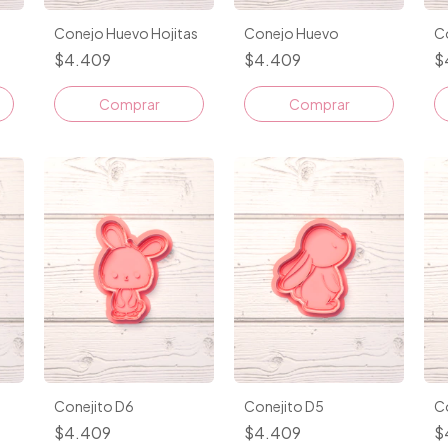
Conejo Huevo Hojitas
Conejo Huevo
C
$4.409
$4.409
$
Comprar
Comprar
Conejito D6
Conejito D5
C
$4.409
$4.409
$