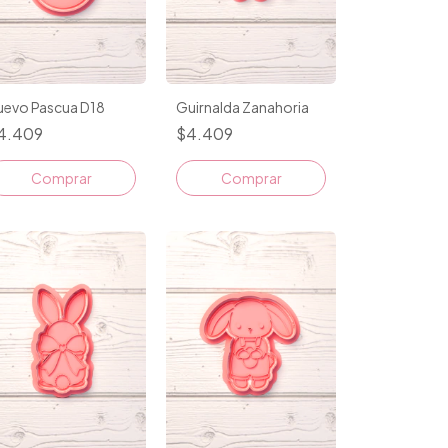
uevo Pascua D18
Guirnalda Zanahoria
4.409
$4.409
Comprar
Comprar