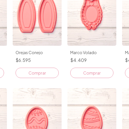
Orejas Conejo
Marco Volado
M
$6.595
$4.409
$
Comprar
Comprar