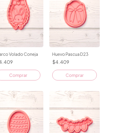
arco Volado Coneja
Huevo Pascua D23
4.409
$4.409
Comprar
Comprar