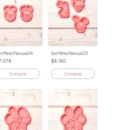
t Minis Pascua D4
Set Minis Pascua D3
7.078
$8.180