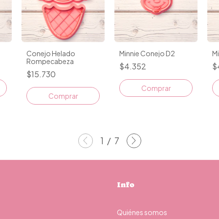
Conejo Helado
Minnie Conejo D2
Mi
Rompecabeza
$4.352
$
$15.730
Comprar
Comprar
1
/
7
Info
Quiénes somos