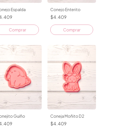
onejo Espalda
Conejo Enterito
4.409
$4.409
Comprar
Comprar
onejito Guiño
Coneja Moñito D2
4.409
$4.409