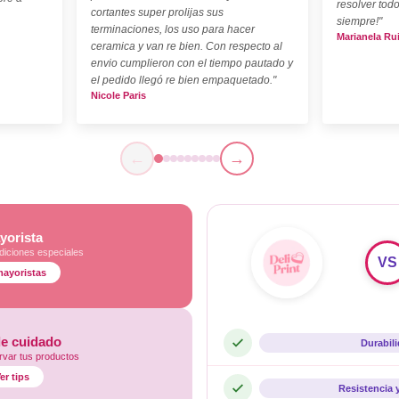
resolver todo
cortantes super prolijas sus
siempre!"
terminaciones, los uso para hacer
Marianela Ru
ceramica y van re bien. Con respecto al
envio cumplieron con el tiempo pautado y
el pedido llegó re bien empaquetado."
Nicole Paris
←
→
yorista
diciones especiales
VS
mayoristas
de cuidado
Durabil
var tus productos
er tips
Resistencia 