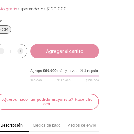
ío gratis
superando los
$120.000
le
18CM
Agregá
$60.000
más y llevate 🎁
1 regalo
$60.000
$120.000
$150.000
¿Querés hacer un pedido mayorista? Hacé clic
acá
Descripción
Medios de pago
Medios de envío