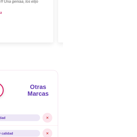
!!! Una geniaa, los elijo
iz
Otras
Marcas
idad
y calidad