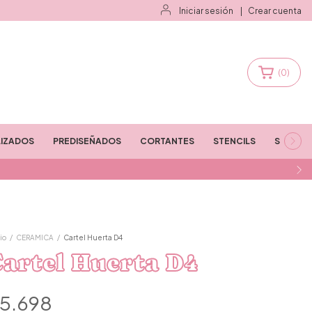
Iniciar sesión
|
Crear cuenta
(
0
)
IZADOS
PREDISEÑADOS
CORTANTES
STENCILS
STAMPS
io
/
CERAMICA
/
Cartel Huerta D4
artel Huerta D4
5.698