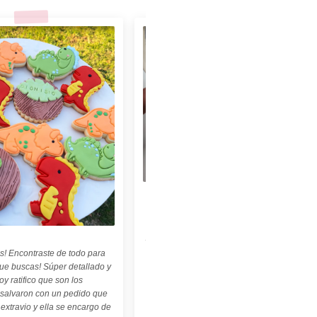
★★★★★
"Felices con nuestro sello personalizado !
Perfecto para cerámica ! ♡ ☆ Las
palabritas y abecedario también son
geniales ! ☆"
s! Encontraste de todo para
Carolina Kuttel
que buscas! Súper detallado y
oy ratifico que son los
 salvaron con un pedido que
 extravio y ella se encargo de