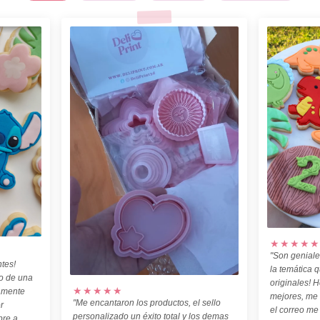
★★★★★
"Son geniale
tes!
la temática 
o de una
originales! H
★★★★★
amente
mejores, me
"Me encantaron los productos, el sello
r
el correo me
personalizado un éxito total y los demas
pre a