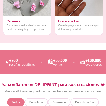
Cerámica
Porcelana fría
Cortantes y sellos diseñados para
Corte limpio y preciso para trabajos
arcilla de alta y baja temperatura
delicados y detallados
+700
+50.000
+160.000
🛍️
★
📸
reseñas positivas
ventas
seguidores
Ya confiaron en DELIPRINT para sus creaciones ❤️
Más de 700 reseñas positivas de clientas que ya crearon con nosotras
Todas
Pastelería
Cerámica
Porcelana fría