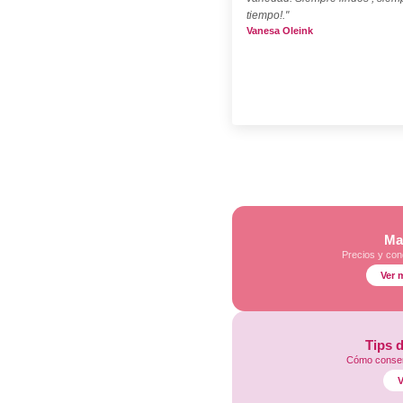
tiempo!."
Vanesa Oleink
Ma
Precios y con
Ver 
Tips 
Cómo conser
V