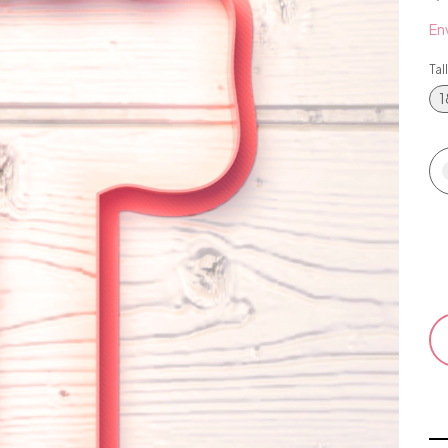
Env
Tal