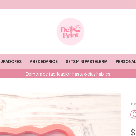
TURADORES
ABECEDARIOS
SETS MINI PASTELERIA
PERSONAL
Demora de fabricación hasta 6 días hábiles
Inic
C
$