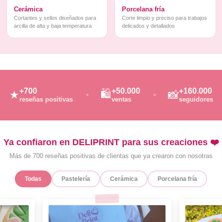
Cerámica
Porcelana fría
Cortantes y sellos diseñados para
Corte limpio y preciso para trabajos
arcilla de alta y baja temperatura
delicados y detallados
+700
+50.000
+160.000
🛍️
★
📸
reseñas positivas
ventas
seguidores
Ya confiaron en DELIPRINT para sus creaciones ❤️
Más de 700 reseñas positivas de clientas que ya crearon con nosotras
Todas
Pastelería
Cerámica
Porcelana fría