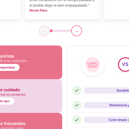
el pedido llegó re bien empaquetado."
Nicole Paris
←
→
yorista
diciones especiales
VS
mayoristas
de cuidado
Durabil
var tus productos
er tips
Resistencia 
Corte limpio 
s frecuentes
e necesitás saber