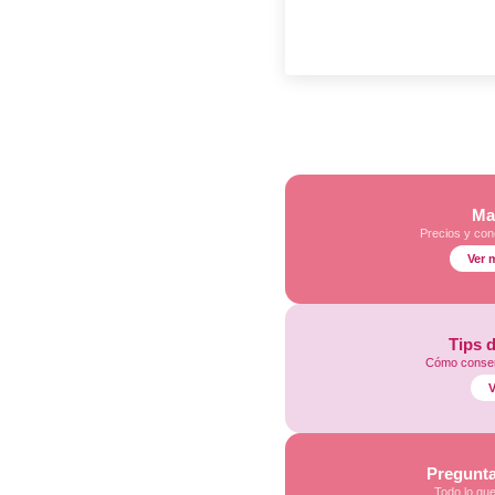
Ma
Precios y con
Ver 
Tips 
Cómo conser
V
Pregunta
Todo lo qu