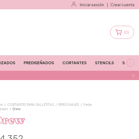
Iniciar sesión
|
Crear cuenta
(
0
)
IZADOS
PREDISEÑADOS
CORTANTES
STENCILS
STAMPS
io
/
CORTANTES PARA GALLETITAS
/
PERSONAJES
/
Fede
evani
/
Drew
Drew
4.352