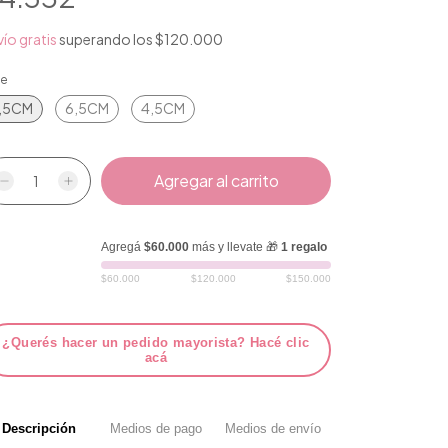
ío gratis
superando los
$120.000
le
,5CM
6,5CM
4,5CM
Agregá
$60.000
más y llevate 🎁
1 regalo
$60.000
$120.000
$150.000
¿Querés hacer un pedido mayorista? Hacé clic
acá
Descripción
Medios de pago
Medios de envío