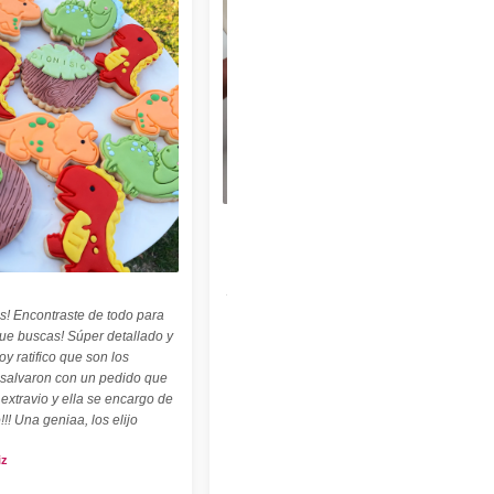
★★★★★
"Felices con nuestro sello personalizado !
Perfecto para cerámica ! ♡ ☆ Las
palabritas y abecedario también son
geniales ! ☆"
s! Encontraste de todo para
Carolina Kuttel
que buscas! Súper detallado y
oy ratifico que son los
 salvaron con un pedido que
 extravio y ella se encargo de
!!! Una geniaa, los elijo
iz