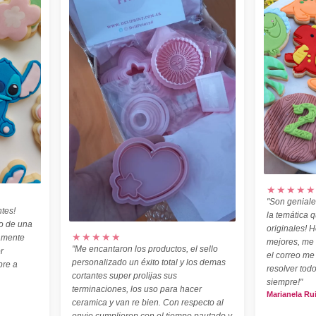
★★★★★
"Son geniale
tes!
la temática 
o de una
originales! H
★★★★★
amente
mejores, me
"Me encantaron los productos, el sello
r
el correo me
personalizado un éxito total y los demas
pre a
resolver todo
cortantes super prolijas sus
siempre!"
terminaciones, los uso para hacer
Marianela Ru
ceramica y van re bien. Con respecto al
envio cumplieron con el tiempo pautado y