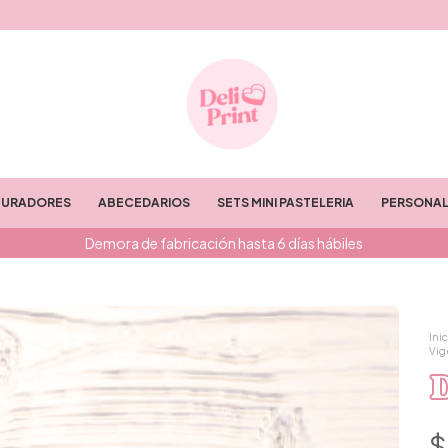
TURADORES
ABECEDARIOS
SETS MINI PASTELERIA
PERSONAL
Demora de fabricación hasta 6 días hábiles
Inic
Vig
$