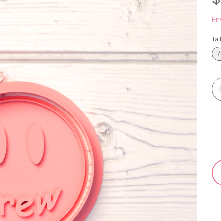
Env
Tal
7