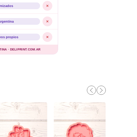
imizados
argentina
vos propios
NA · DELIPRINT.COM.AR