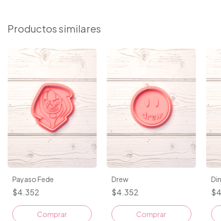
Productos similares
Payaso Fede
Drew
Di
$4.352
$4.352
$4
Comprar
Comprar