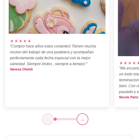
★★★★★
"Compro hace años estos cortantes! Tienen mucha
nocion del trabajo de una pastelera y acompañan
perfectamente cada fecha especial con la mejor
★★★★
variedad. Siempre lindos , siempre a tiempo!."
"Me encanta
Vanesa Oleink
un éxito tot
terminacion
bien. Con r
pautado y e
Nicole Paris
←
→