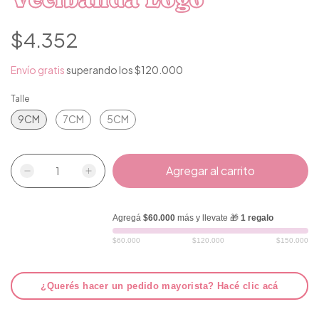
$4.352
Envío gratis
superando los
$120.000
Talle
9CM
7CM
5CM
Agregá
$60.000
más y llevate 🎁
1 regalo
$60.000
$120.000
$150.000
¿Querés hacer un pedido mayorista? Hacé clic acá