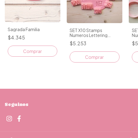
Sagrada Familia
SET X10 Stamps
SE
Numeros Lettering
Nu
$4.345
Imprenta 1.5CM
Cur
$5.253
$5
Comprar
Seguinos