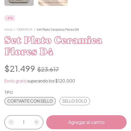
-
9
%
Inicio
/
CERAMICA
/
Set Plato Ceramica Flores D4
Set Plato Ceramica
Flores D4
$21.499
$23.617
Envío gratis
superando los
$120.000
TIPO
CORTANTE CON SELLO
SELLO SOLO