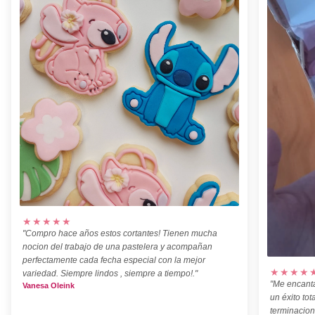
★★★★★
"Compro hace años estos cortantes! Tienen mucha
nocion del trabajo de una pastelera y acompañan
perfectamente cada fecha especial con la mejor
★★★★
variedad. Siempre lindos , siempre a tiempo!."
"Me encanta
Vanesa Oleink
un éxito tot
terminacion