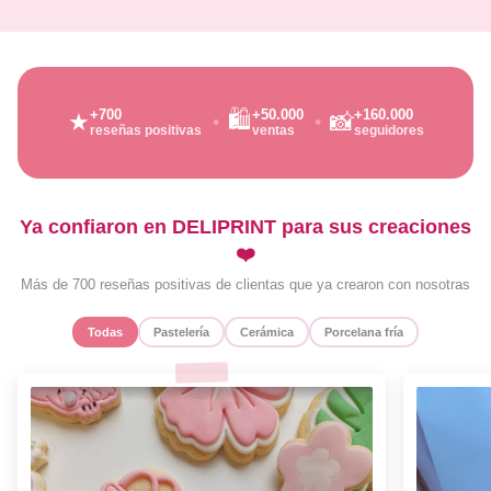
🛍️
+700
+50.000
+160.000
★
📸
reseñas positivas
ventas
seguidores
Ya confiaron en DELIPRINT para sus creaciones
❤️
Más de 700 reseñas positivas de clientas que ya crearon con nosotras
Todas
Pastelería
Cerámica
Porcelana fría