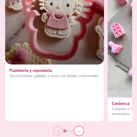
Pastelería y repostería
Decorá fondant, galletitas y tortas con detalles profesionales
Cerámica
Cortantes y sello
temperatura
←
→