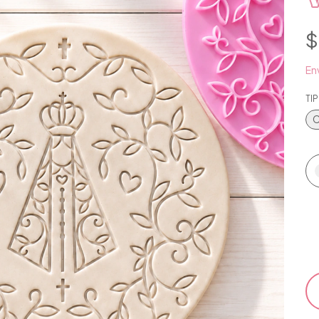
$
Env
TI
C