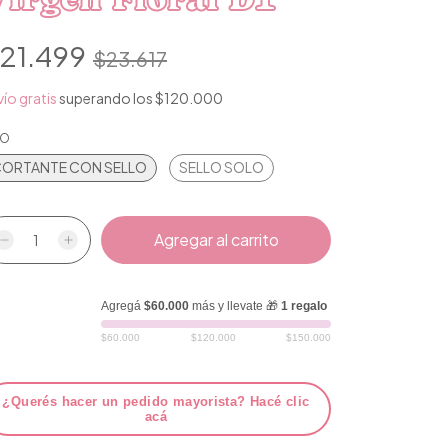
21.499
$23.617
ío gratis
superando los
$120.000
PO
ORTANTE CON SELLO
SELLO SOLO
Agregá
$60.000
más y llevate 🎁
1 regalo
$60.000
$120.000
$150.000
¿Querés hacer un pedido mayorista? Hacé clic
acá