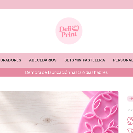
TURADORES
ABECEDARIOS
SETS MINI PASTELERIA
PERSONAL
Demora de fabricación hasta 6 días hábiles
-
9
Inic
S
V