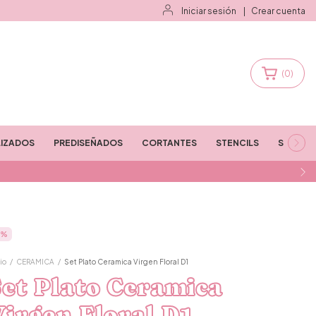
Iniciar sesión
|
Crear cuenta
(
0
)
IZADOS
PREDISEÑADOS
CORTANTES
STENCILS
STAMPS
%
io
/
CERAMICA
/
Set Plato Ceramica Virgen Floral D1
et Plato Ceramica
irgen Floral D1