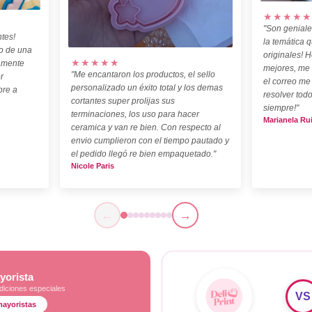
★★★★★
"Son geniale
tes!
la temática 
o de una
originales! H
★★★★★
amente
mejores, me
"Me encantaron los productos, el sello
r
el correo me
personalizado un éxito total y los demas
pre a
resolver todo
cortantes super prolijas sus
siempre!"
terminaciones, los uso para hacer
Marianela Ru
ceramica y van re bien. Con respecto al
envio cumplieron con el tiempo pautado y
el pedido llegó re bien empaquetado."
Nicole Paris
←
→
yorista
diciones especiales
VS
mayoristas