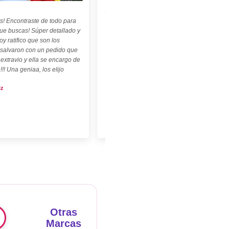
palabritas y abecedario también son
geniales ! ☆"
s! Encontraste de todo para
Carolina Kuttel
que buscas! Súper detallado y
oy ratifico que son los
 salvaron con un pedido que
 extravio y ella se encargo de
!!! Una geniaa, los elijo
iz
Otras
Marcas