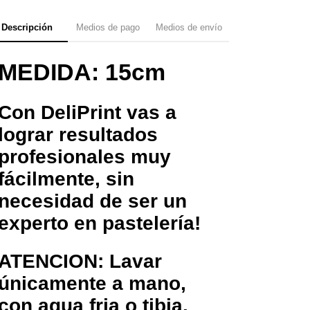
Descripción
Medios de pago
Medios de envío
MEDIDA: 15cm
Con DeliPrint vas a
lograr resultados
profesionales muy
fácilmente, sin
necesidad de ser un
experto en pastelería!
ATENCION: Lavar
únicamente a mano,
con agua fria o tibia.