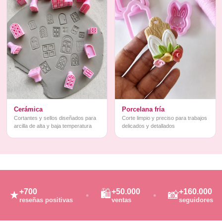
Cerámica
Porcelana fría
Cortantes y sellos diseñados para
Corte limpio y preciso para trabajos
arcilla de alta y baja temperatura
delicados y detallados
+700
+50.000
+160.000
🛍️
★
📸
reseñas positivas
ventas
seguidores