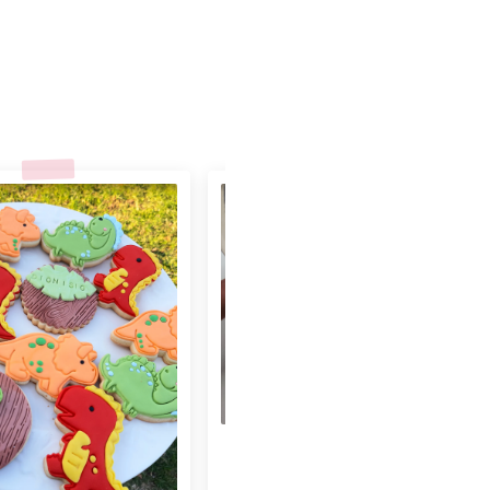
★★★★★
"Felices con nuestro sello personalizado !
Perfecto para cerámica ! ♡ ☆ Las