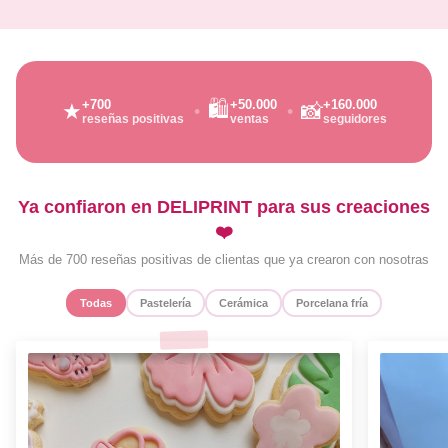
🛍️
+700
+50.000
+160.000
★
📸
reseñas positivas
ventas
seguidores
Ya confiaron en DELIPRINT para sus creaciones
❤️
Más de 700 reseñas positivas de clientas que ya crearon con nosotras
Todas
Pastelería
Cerámica
Porcelana fría