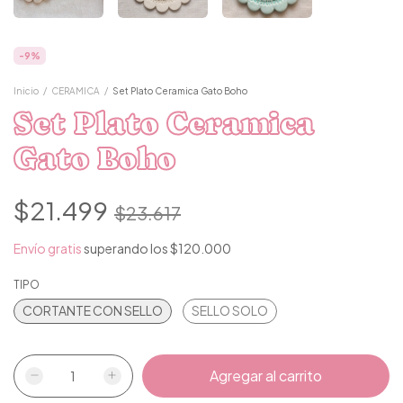
-
9
%
Inicio
/
CERAMICA
/
Set Plato Ceramica Gato Boho
Set Plato Ceramica
Gato Boho
$21.499
$23.617
Envío gratis
superando los
$120.000
TIPO
CORTANTE CON SELLO
SELLO SOLO