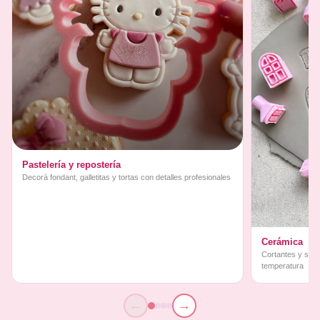
Pastelería y repostería
Decorá fondant, galletitas y tortas con detalles profesionales
Cerámica
Cortantes y sello
temperatura
←
→