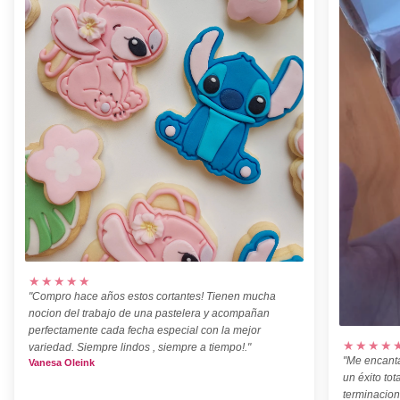
★★★★★
"Compro hace años estos cortantes! Tienen mucha
nocion del trabajo de una pastelera y acompañan
perfectamente cada fecha especial con la mejor
★★★★
variedad. Siempre lindos , siempre a tiempo!."
"Me encanta
Vanesa Oleink
un éxito tot
terminacion