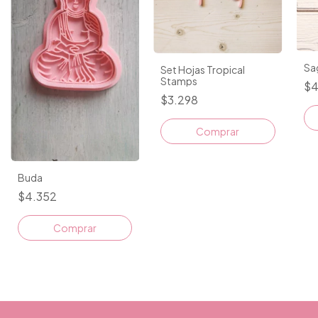
Sa
Set Hojas Tropical
Stamps
$4
$3.298
Buda
$4.352
Comprar