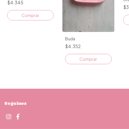
$4.345
$3
Comprar
Buda
$4.352
Comprar
Seguinos