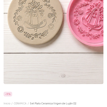
-
9
%
Inicio
/
CERAMICA
/
Set Plato Ceramica Virgen de Luján D2