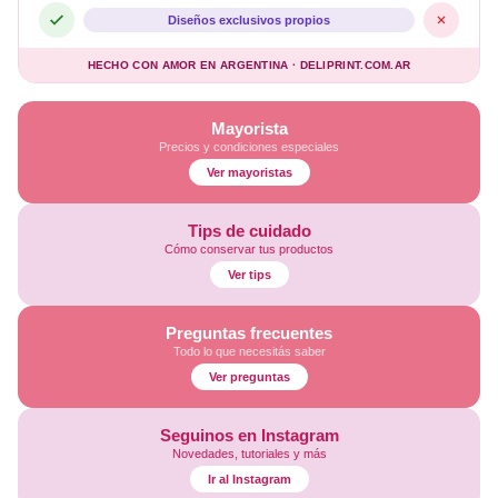
Diseños exclusivos propios
HECHO CON AMOR EN ARGENTINA · DELIPRINT.COM.AR
Mayorista
Precios y condiciones especiales
Ver mayoristas
Tips de cuidado
Cómo conservar tus productos
Ver tips
Preguntas frecuentes
Todo lo que necesitás saber
Ver preguntas
Seguinos en Instagram
Novedades, tutoriales y más
Ir al Instagram