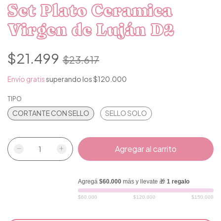
Set Plato Ceramica
Virgen de Luján D2
$21.499
$23.617
Envío gratis
superando los
$120.000
TIPO
CORTANTE CON SELLO
SELLO SOLO
Agregá
$60.000
más y llevate 🎁
1 regalo
$60.000
$120.000
$150.000