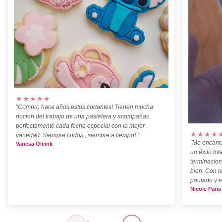
★★★★★
"Compro hace años estos cortantes! Tienen mucha
nocion del trabajo de una pastelera y acompañan
perfectamente cada fecha especial con la mejor
★★★★
variedad. Siempre lindos , siempre a tiempo!."
"Me encanta
Vanesa Oleink
un éxito tot
terminacion
bien. Con r
pautado y e
Nicole Paris