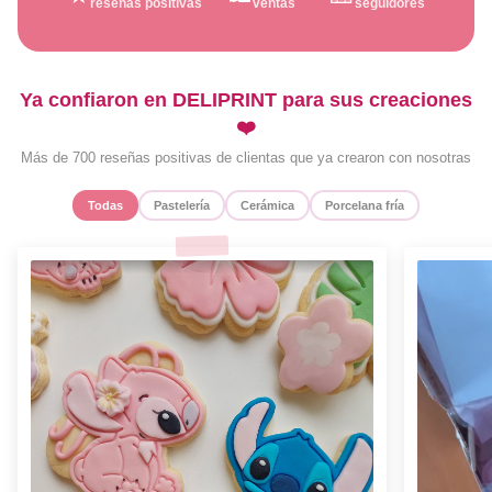
reseñas positivas
ventas
seguidores
Ya confiaron en DELIPRINT para sus creaciones
❤️
Más de 700 reseñas positivas de clientas que ya crearon con nosotras
Todas
Pastelería
Cerámica
Porcelana fría